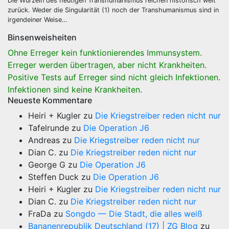
Die Wurzeln des heutigen Transhumanismus reichen historisch weit
zurück. Weder die Singularität (1) noch der Transhumanismus sind in
irgendeiner Weise…
Binsenweisheiten
Ohne Erreger kein funktionierendes Immunsystem.
Erreger werden übertragen, aber nicht Krankheiten.
Positive Tests auf Erreger sind nicht gleich Infektionen.
Infektionen sind keine Krankheiten.
Neueste Kommentare
Heiri + Kugler
zu
Die Kriegstreiber reden nicht nur
Tafelrunde
zu
Die Operation J6
Andreas
zu
Die Kriegstreiber reden nicht nur
Dian C.
zu
Die Kriegstreiber reden nicht nur
George G
zu
Die Operation J6
Steffen Duck
zu
Die Operation J6
Heiri + Kugler
zu
Die Kriegstreiber reden nicht nur
Dian C.
zu
Die Kriegstreiber reden nicht nur
FraDa
zu
Songdo — Die Stadt, die alles weiß
Bananenrepublik Deutschland (17) | ZG Blog
zu