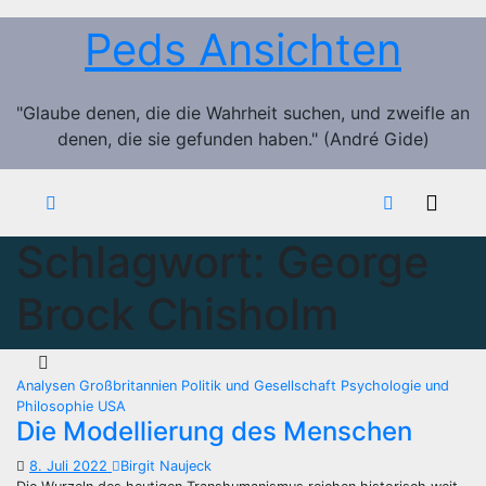
Zum
Peds Ansichten
Inhalt
springen
"Glaube denen, die die Wahrheit suchen, und zweifle an
denen, die sie gefunden haben." (André Gide)
Schlagwort:
George
Brock Chisholm
Analysen
Großbritannien
Politik und Gesellschaft
Psychologie und
Philosophie
USA
Die Modellierung des Menschen
8. Juli 2022
Birgit Naujeck