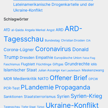
Lateinamerikanische Drogenkartelle und der
Ukraine-Konflikt
Schlagwörter
ARD-
AfD
ARD
al-Qaida
Angela Merkel
Angst
Tagesschau
Bundestag
Christian Drosten
CIA
Coronavirus
Donald
Corona-Lügner
Trump
Empathie
Dresden
Europäische Union
False Flag
Grundrechte
Flugblatt
Giftgas
Idlib
Faschismus
Flüchtlinge
Islamischer Staat
Maskenzwang
Julian Assange
Karl Lauterbach
Offener Brief
Medienkritik
NATO
MDR
OPCW
PLandemie
Propaganda
PCR-Test
Syrien-Krieg
Syrien
Staatsterrorismus
Sanktionen
Ukraine-Konflikt
Tagesschau
Tiefer Staat
Türkei