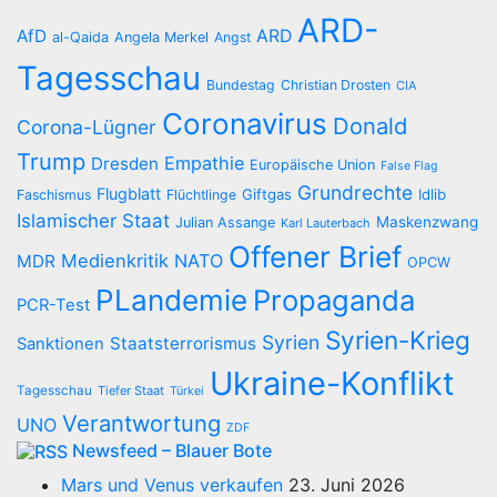
ARD-
AfD
ARD
al-Qaida
Angela Merkel
Angst
Tagesschau
Bundestag
Christian Drosten
CIA
Coronavirus
Donald
Corona-Lügner
Trump
Empathie
Dresden
Europäische Union
False Flag
Grundrechte
Flugblatt
Giftgas
Idlib
Faschismus
Flüchtlinge
Islamischer Staat
Maskenzwang
Julian Assange
Karl Lauterbach
Offener Brief
Medienkritik
NATO
MDR
OPCW
PLandemie
Propaganda
PCR-Test
Syrien-Krieg
Syrien
Staatsterrorismus
Sanktionen
Ukraine-Konflikt
Tagesschau
Tiefer Staat
Türkei
Verantwortung
UNO
ZDF
Newsfeed – Blauer Bote
Mars und Venus verkaufen
23. Juni 2026