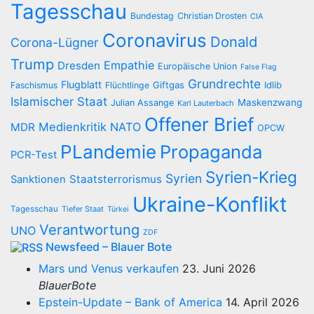
Tagesschau
Bundestag
Christian Drosten
CIA
Coronavirus
Donald
Corona-Lügner
Trump
Empathie
Dresden
Europäische Union
False Flag
Grundrechte
Flugblatt
Giftgas
Idlib
Faschismus
Flüchtlinge
Islamischer Staat
Maskenzwang
Julian Assange
Karl Lauterbach
Offener Brief
Medienkritik
NATO
MDR
OPCW
PLandemie
Propaganda
PCR-Test
Syrien-Krieg
Syrien
Staatsterrorismus
Sanktionen
Ukraine-Konflikt
Tagesschau
Tiefer Staat
Türkei
Verantwortung
UNO
ZDF
Newsfeed – Blauer Bote
Mars und Venus verkaufen
23. Juni 2026
BlauerBote
Epstein-Update – Bank of America
14. April 2026