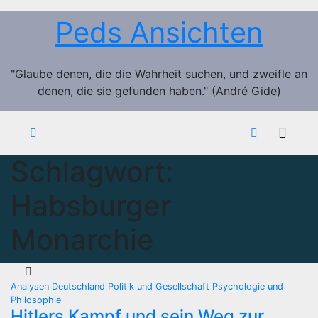
Zum
Peds Ansichten
Inhalt
springen
"Glaube denen, die die Wahrheit suchen, und zweifle an
denen, die sie gefunden haben." (André Gide)
Schlagwort:
Habsburger
Monarchie
Analysen
Deutschland
Politik und Gesellschaft
Psychologie und
Philosophie
Hitlers Kampf und sein Weg zur