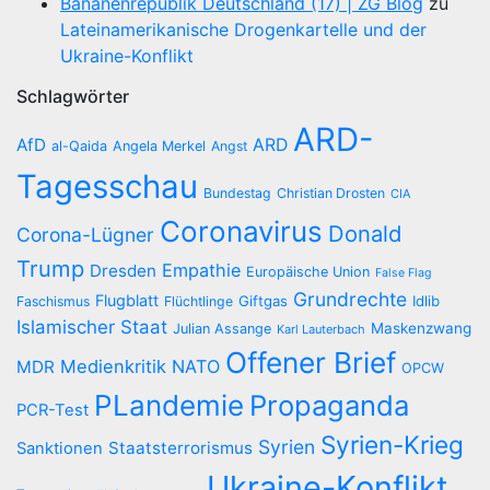
Bananenrepublik Deutschland (17) | ZG Blog
zu
Lateinamerikanische Drogenkartelle und der
Ukraine-Konflikt
Schlagwörter
ARD-
AfD
ARD
al-Qaida
Angela Merkel
Angst
Tagesschau
Bundestag
Christian Drosten
CIA
Coronavirus
Donald
Corona-Lügner
Trump
Empathie
Dresden
Europäische Union
False Flag
Grundrechte
Flugblatt
Giftgas
Idlib
Faschismus
Flüchtlinge
Islamischer Staat
Maskenzwang
Julian Assange
Karl Lauterbach
Offener Brief
Medienkritik
NATO
MDR
OPCW
PLandemie
Propaganda
PCR-Test
Syrien-Krieg
Syrien
Staatsterrorismus
Sanktionen
Ukraine-Konflikt