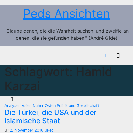
Zum
Peds Ansichten
Inhalt
springen
"Glaube denen, die die Wahrheit suchen, und zweifle an
denen, die sie gefunden haben." (André Gide)
Schlagwort:
Hamid
Karzai
Analysen
Asien
Naher Osten
Politik und Gesellschaft
Die Türkei, die USA und der
Islamische Staat
12. November 2016
Ped