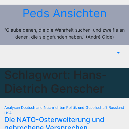
Zum
Peds Ansichten
Inhalt
springen
"Glaube denen, die die Wahrheit suchen, und zweifle an
denen, die sie gefunden haben." (André Gide)
Schlagwort:
Hans-
Dietrich Genscher
Analysen
Deutschland
Nachrichten
Politik und Gesellschaft
Russland
USA
Die NATO-Osterweiterung und
gebrochene Versprechen