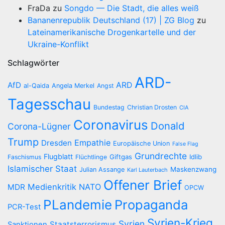
FraDa
zu
Songdo — Die Stadt, die alles weiß
Bananenrepublik Deutschland (17) | ZG Blog
zu
Lateinamerikanische Drogenkartelle und der
Ukraine-Konflikt
Schlagwörter
ARD-
AfD
ARD
al-Qaida
Angela Merkel
Angst
Tagesschau
Bundestag
Christian Drosten
CIA
Coronavirus
Donald
Corona-Lügner
Trump
Empathie
Dresden
Europäische Union
False Flag
Grundrechte
Flugblatt
Giftgas
Idlib
Faschismus
Flüchtlinge
Islamischer Staat
Maskenzwang
Julian Assange
Karl Lauterbach
Offener Brief
Medienkritik
NATO
MDR
OPCW
PLandemie
Propaganda
PCR-Test
Syrien-Krieg
Syrien
Staatsterrorismus
Sanktionen