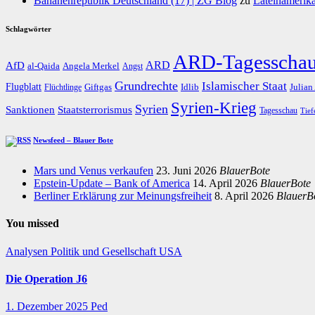
Bananenrepublik Deutschland (17) | ZG Blog
zu
Lateinamerika
Schlagwörter
ARD-Tagesscha
AfD
ARD
al-Qaida
Angela Merkel
Angst
Grundrechte
Islamischer Staat
Flugblatt
Giftgas
Idlib
Flüchtlinge
Julian
Syrien-Krieg
Syrien
Staatsterrorismus
Sanktionen
Tagesschau
Tief
Newsfeed – Blauer Bote
Mars und Venus verkaufen
23. Juni 2026
BlauerBote
Epstein-Update – Bank of America
14. April 2026
BlauerBote
Berliner Erklärung zur Meinungsfreiheit
8. April 2026
BlauerB
You missed
Analysen
Politik und Gesellschaft
USA
Die Operation J6
1. Dezember 2025
Ped