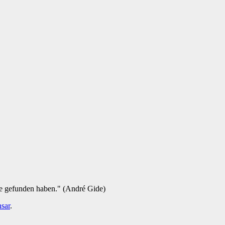
ie gefunden haben." (André Gide)
sar
.