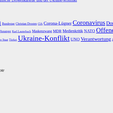
nische Drogenkartelle und der Ukraine-Konflikt
u
Coronavirus
Do
Corona-Lügner
Bundestag
Christian Drosten
CIA
Offene
Medienkritik
MDR
NATO
Maskenzwang
 Assange
Karl Lauterbach
Ukraine-Konflikt
Verantwortung
UNO
er Staat
Türkei
ote