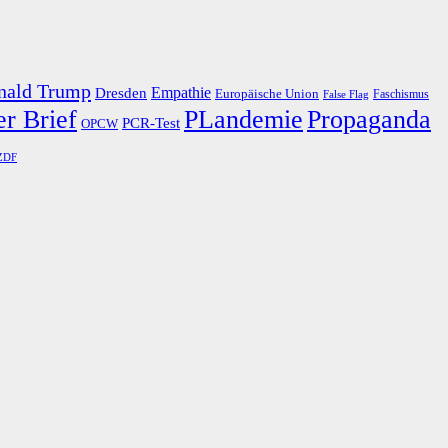
nald Trump
Dresden
Empathie
Europäische Union
Faschismus
False Flag
r Brief
PLandemie
Propaganda
PCR-Test
OPCW
ZDF