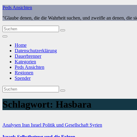
Zum
Peds Ansichten
Inhalt
"Glaube denen, die die Wahrheit suchen, und zweifle an denen, die s
springen
Home
Datenschutzerklärung
Dauerbrenner
Kategorien
Peds Ansichten
Regionen
Spender
Schlagwort:
Hasbara
Analysen
Iran
Israel
Politik und Gesellschaft
Syrien
Israels Selbstbetrug und die Folgen