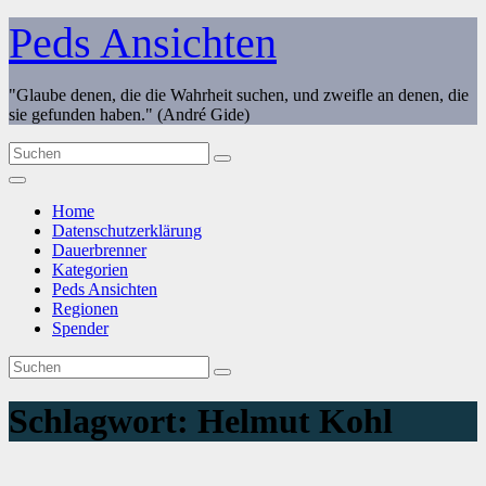
Zum
Peds Ansichten
Inhalt
springen
"Glaube denen, die die Wahrheit suchen, und zweifle an denen, die
sie gefunden haben." (André Gide)
Home
Datenschutzerklärung
Dauerbrenner
Kategorien
Peds Ansichten
Regionen
Spender
Schlagwort:
Helmut Kohl