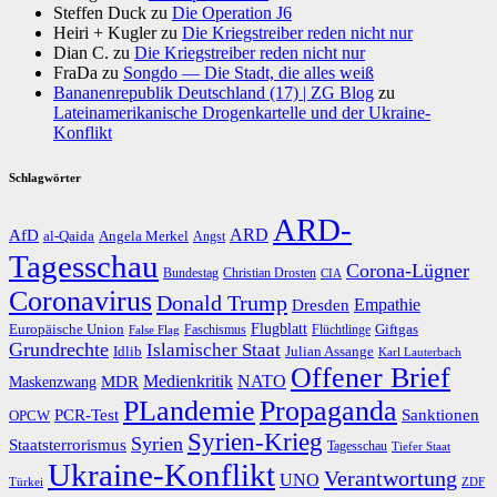
Steffen Duck
zu
Die Operation J6
Heiri + Kugler
zu
Die Kriegstreiber reden nicht nur
Dian C.
zu
Die Kriegstreiber reden nicht nur
FraDa
zu
Songdo — Die Stadt, die alles weiß
Bananenrepublik Deutschland (17) | ZG Blog
zu
Lateinamerikanische Drogenkartelle und der Ukraine-
Konflikt
Schlagwörter
ARD-
AfD
ARD
al-Qaida
Angela Merkel
Angst
Tagesschau
Corona-Lügner
Bundestag
Christian Drosten
CIA
Coronavirus
Donald Trump
Dresden
Empathie
Flugblatt
Giftgas
Europäische Union
Faschismus
Flüchtlinge
False Flag
Grundrechte
Islamischer Staat
Idlib
Julian Assange
Karl Lauterbach
Offener Brief
Medienkritik
MDR
NATO
Maskenzwang
PLandemie
Propaganda
PCR-Test
Sanktionen
OPCW
Syrien-Krieg
Syrien
Staatsterrorismus
Tagesschau
Tiefer Staat
Ukraine-Konflikt
Verantwortung
UNO
Türkei
ZDF