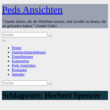
Zum
Peds Ansichten
Inhalt
springen
"Glaube denen, die die Wahrheit suchen, und zweifle an denen, die
sie gefunden haben." (André Gide)
Home
Datenschutzerklärung
Dauerbrenner
Kategorien
Peds Ansichten
Regionen
Spender
Schlagwort:
Herbert Spencer