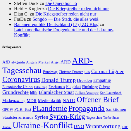
Steffen Duck
zu
Die Operation J6
Heiri + Kugler
zu
Die Kriegstreiber reden nicht nur
Dian C.
zu
Die Kriegstreiber reden nicht nur
FraDa
zu
Songdo — Die Stadt, die alles weiß
Bananenrepublik Deutschland (17) | ZG Blog
zu
Lateinamerikanische Drogenkartelle und der Ukraine-
Konflikt
Schlagwörter
ARD-
AfD
ARD
al-Qaida
Angela Merkel
Angst
Tagesschau
Corona-Lügner
Bundestag
Christian Drosten
CIA
Coronavirus
Donald Trump
Dresden
Empathie
Flugblatt
Giftgas
Europäische Union
Faschismus
Flüchtlinge
False Flag
Grundrechte
Islamischer Staat
Idlib
Julian Assange
Karl Lauterbach
Offener Brief
Medienkritik
MDR
NATO
Maskenzwang
PLandemie
Propaganda
PCR-Test
Sanktionen
OPCW
Syrien-Krieg
Syrien
Staatsterrorismus
Tagesschau
Tiefer Staat
Ukraine-Konflikt
Verantwortung
UNO
Türkei
ZDF