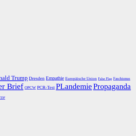
nald Trump
Dresden
Empathie
Europäische Union
Faschismus
False Flag
r Brief
PLandemie
Propaganda
PCR-Test
OPCW
ZDF