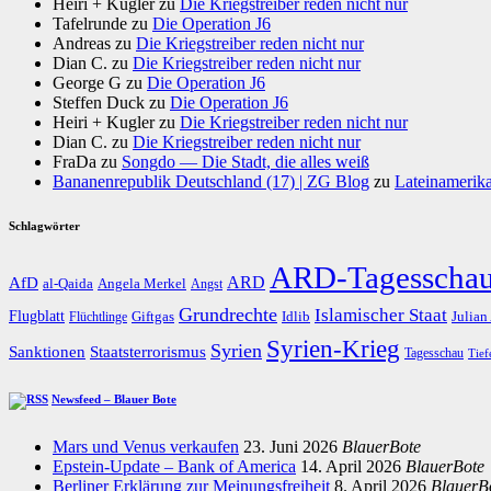
Heiri + Kugler
zu
Die Kriegstreiber reden nicht nur
Tafelrunde
zu
Die Operation J6
Andreas
zu
Die Kriegstreiber reden nicht nur
Dian C.
zu
Die Kriegstreiber reden nicht nur
George G
zu
Die Operation J6
Steffen Duck
zu
Die Operation J6
Heiri + Kugler
zu
Die Kriegstreiber reden nicht nur
Dian C.
zu
Die Kriegstreiber reden nicht nur
FraDa
zu
Songdo — Die Stadt, die alles weiß
Bananenrepublik Deutschland (17) | ZG Blog
zu
Lateinamerika
Schlagwörter
ARD-Tagesscha
AfD
ARD
al-Qaida
Angela Merkel
Angst
Grundrechte
Islamischer Staat
Flugblatt
Giftgas
Idlib
Flüchtlinge
Julian
Syrien-Krieg
Syrien
Staatsterrorismus
Sanktionen
Tagesschau
Tief
Newsfeed – Blauer Bote
Mars und Venus verkaufen
23. Juni 2026
BlauerBote
Epstein-Update – Bank of America
14. April 2026
BlauerBote
Berliner Erklärung zur Meinungsfreiheit
8. April 2026
BlauerB