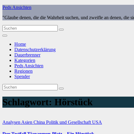
Zum
Peds Ansichten
Inhalt
"Glaube denen, die die Wahrheit suchen, und zweifle an denen, die s
springen
Home
Datenschutzerklärung
Dauerbrenner
Kategorien
Peds Ansichten
Regionen
Spender
Schlagwort:
Hörstück
Analysen
Asien
China
Politik und Gesellschaft
USA
Der Testfall Tiananmen-Platz – Ein Hörstück