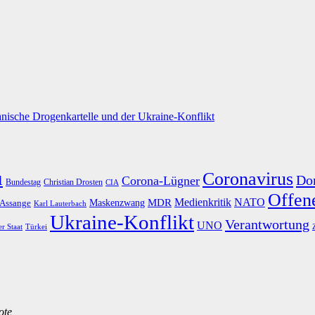
nische Drogenkartelle und der Ukraine-Konflikt
u
Coronavirus
Do
Corona-Lügner
Bundestag
Christian Drosten
CIA
Offene
Medienkritik
MDR
NATO
Maskenzwang
 Assange
Karl Lauterbach
Ukraine-Konflikt
Verantwortung
UNO
er Staat
Türkei
ote