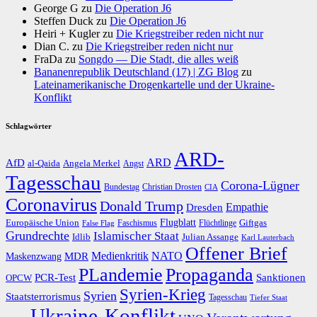
George G
zu
Die Operation J6
Steffen Duck
zu
Die Operation J6
Heiri + Kugler
zu
Die Kriegstreiber reden nicht nur
Dian C.
zu
Die Kriegstreiber reden nicht nur
FraDa
zu
Songdo — Die Stadt, die alles weiß
Bananenrepublik Deutschland (17) | ZG Blog
zu
Lateinamerikanische Drogenkartelle und der Ukraine-
Konflikt
Schlagwörter
ARD-
AfD
ARD
al-Qaida
Angela Merkel
Angst
Tagesschau
Corona-Lügner
Bundestag
Christian Drosten
CIA
Coronavirus
Donald Trump
Dresden
Empathie
Flugblatt
Giftgas
Europäische Union
Faschismus
Flüchtlinge
False Flag
Grundrechte
Islamischer Staat
Idlib
Julian Assange
Karl Lauterbach
Offener Brief
Medienkritik
MDR
NATO
Maskenzwang
PLandemie
Propaganda
PCR-Test
Sanktionen
OPCW
Syrien-Krieg
Syrien
Staatsterrorismus
Tagesschau
Tiefer Staat
Ukraine-Konflikt