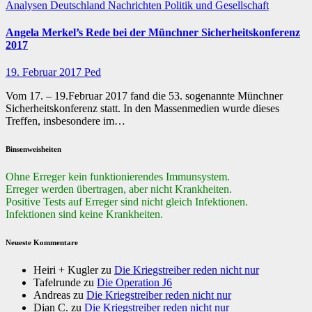
Analysen
Deutschland
Nachrichten
Politik und Gesellschaft
Angela Merkel’s Rede bei der Münchner Sicherheitskonferenz
2017
19. Februar 2017
Ped
Vom 17. – 19.Februar 2017 fand die 53. sogenannte Münchner
Sicherheitskonferenz statt. In den Massenmedien wurde dieses
Treffen, insbesondere im…
Binsenweisheiten
Ohne Erreger kein funktionierendes Immunsystem.
Erreger werden übertragen, aber nicht Krankheiten.
Positive Tests auf Erreger sind nicht gleich Infektionen.
Infektionen sind keine Krankheiten.
Neueste Kommentare
Heiri + Kugler
zu
Die Kriegstreiber reden nicht nur
Tafelrunde
zu
Die Operation J6
Andreas
zu
Die Kriegstreiber reden nicht nur
Dian C.
zu
Die Kriegstreiber reden nicht nur