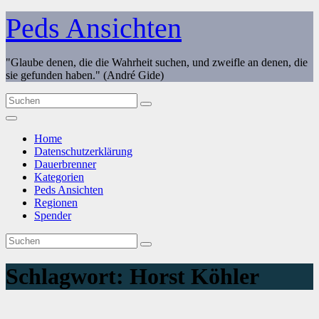
Zum
Peds Ansichten
Inhalt
springen
"Glaube denen, die die Wahrheit suchen, und zweifle an denen, die
sie gefunden haben." (André Gide)
Home
Datenschutzerklärung
Dauerbrenner
Kategorien
Peds Ansichten
Regionen
Spender
Schlagwort:
Horst Köhler