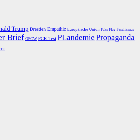
nald Trump
Dresden
Empathie
Europäische Union
Faschismus
False Flag
r Brief
PLandemie
Propaganda
PCR-Test
OPCW
ZDF