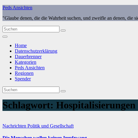
Zum
Peds Ansichten
Inhalt
"Glaube denen, die die Wahrheit suchen, und zweifle an denen, die s
springen
Home
Datenschutzerklärung
Dauerbrenner
Kategorien
Peds Ansichten
Regionen
Spender
Schlagwort:
Hospitalisierungen
Nachrichten
Politik und Gesellschaft
Die Menschen wollen keinen Impfzwang