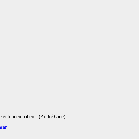
ie gefunden haben." (André Gide)
sar
.