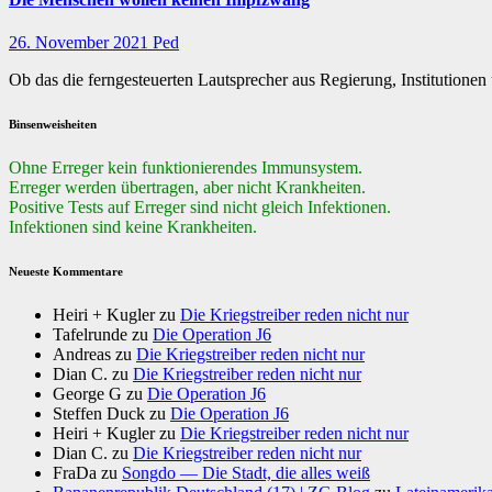
26. November 2021
Ped
Ob das die ferngesteuerten Lautsprecher aus Regierung, Institution
Binsenweisheiten
Ohne Erreger kein funktionierendes Immunsystem.
Erreger werden übertragen, aber nicht Krankheiten.
Positive Tests auf Erreger sind nicht gleich Infektionen.
Infektionen sind keine Krankheiten.
Neueste Kommentare
Heiri + Kugler
zu
Die Kriegstreiber reden nicht nur
Tafelrunde
zu
Die Operation J6
Andreas
zu
Die Kriegstreiber reden nicht nur
Dian C.
zu
Die Kriegstreiber reden nicht nur
George G
zu
Die Operation J6
Steffen Duck
zu
Die Operation J6
Heiri + Kugler
zu
Die Kriegstreiber reden nicht nur
Dian C.
zu
Die Kriegstreiber reden nicht nur
FraDa
zu
Songdo — Die Stadt, die alles weiß