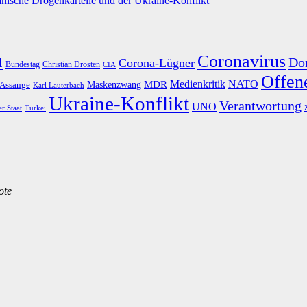
nische Drogenkartelle und der Ukraine-Konflikt
u
Coronavirus
Do
Corona-Lügner
Bundestag
Christian Drosten
CIA
Offene
Medienkritik
MDR
NATO
Maskenzwang
 Assange
Karl Lauterbach
Ukraine-Konflikt
Verantwortung
UNO
er Staat
Türkei
ote