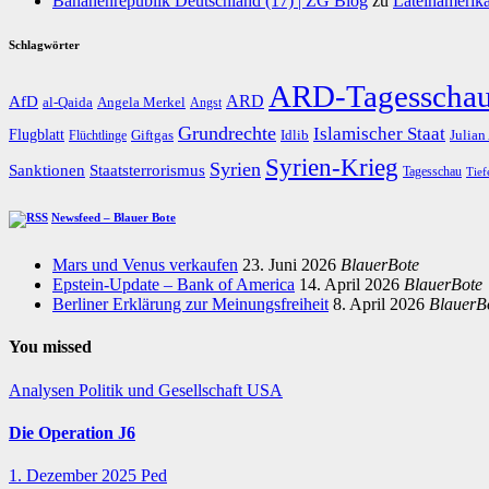
Bananenrepublik Deutschland (17) | ZG Blog
zu
Lateinamerika
Schlagwörter
ARD-Tagesscha
AfD
ARD
al-Qaida
Angela Merkel
Angst
Grundrechte
Islamischer Staat
Flugblatt
Giftgas
Idlib
Flüchtlinge
Julian
Syrien-Krieg
Syrien
Staatsterrorismus
Sanktionen
Tagesschau
Tief
Newsfeed – Blauer Bote
Mars und Venus verkaufen
23. Juni 2026
BlauerBote
Epstein-Update – Bank of America
14. April 2026
BlauerBote
Berliner Erklärung zur Meinungsfreiheit
8. April 2026
BlauerB
You missed
Analysen
Politik und Gesellschaft
USA
Die Operation J6
1. Dezember 2025
Ped