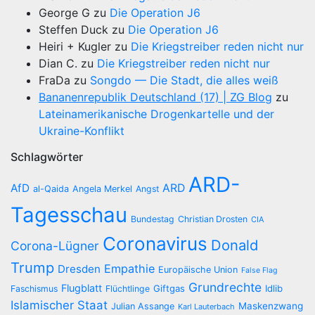
George G
zu
Die Operation J6
Steffen Duck
zu
Die Operation J6
Heiri + Kugler
zu
Die Kriegstreiber reden nicht nur
Dian C.
zu
Die Kriegstreiber reden nicht nur
FraDa
zu
Songdo — Die Stadt, die alles weiß
Bananenrepublik Deutschland (17) | ZG Blog
zu
Lateinamerikanische Drogenkartelle und der
Ukraine-Konflikt
Schlagwörter
ARD-
AfD
ARD
al-Qaida
Angela Merkel
Angst
Tagesschau
Bundestag
Christian Drosten
CIA
Coronavirus
Donald
Corona-Lügner
Trump
Empathie
Dresden
Europäische Union
False Flag
Grundrechte
Flugblatt
Giftgas
Idlib
Faschismus
Flüchtlinge
Islamischer Staat
Maskenzwang
Julian Assange
Karl Lauterbach