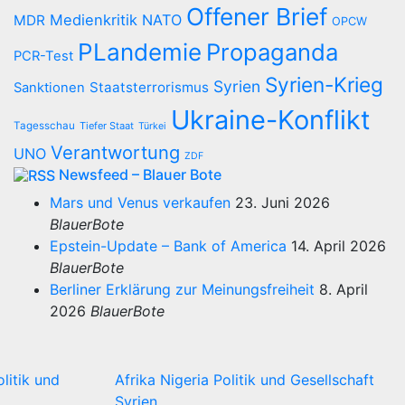
Offener Brief
Medienkritik
NATO
MDR
OPCW
PLandemie
Propaganda
PCR-Test
Syrien-Krieg
Syrien
Staatsterrorismus
Sanktionen
Ukraine-Konflikt
Tagesschau
Tiefer Staat
Türkei
Verantwortung
UNO
ZDF
Newsfeed – Blauer Bote
Mars und Venus verkaufen
23. Juni 2026
BlauerBote
Epstein-Update – Bank of America
14. April 2026
BlauerBote
Berliner Erklärung zur Meinungsfreiheit
8. April
2026
BlauerBote
olitik und
Afrika
Nigeria
Politik und Gesellschaft
Syrien