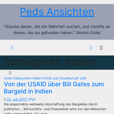
Zum
Peds Ansichten
Inhalt
springen
"Glaube denen, die die Wahrheit suchen, und zweifle an
denen, die sie gefunden haben." (André Gide)
Schlagwort:
Indien
Asien
Geldsystem
Indien
Politik und Gesellschaft
USA
Von der USAID über Bill Gates zum
Bargeld in Indien
25. Juli 2017
Ped
Die angestrebte weltweite Abschaffung des Bargeldes durch
politische -, Wirtschafts- und Finanzeliten wird von den Menschen
völlig unterschätzt. Sie wird…