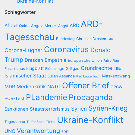
Ukraine-Konflikt
Schlagwörter
ARD-
AfD
ARD
al-Qaida
Angela Merkel
Angst
Tagesschau
Bundestag
Christian Drosten
CIA
Coronavirus
Donald
Corona-Lügner
Trump
Empathie
Dresden
Europäische Union
False Flag
Grundrechte
Flugblatt
Giftgas
Idlib
Faschismus
Flüchtlinge
Islamischer Staat
Maskenzwang
Julian Assange
Karl Lauterbach
Offener Brief
Medienkritik
NATO
MDR
OPCW
PLandemie
Propaganda
PCR-Test
Syrien-Krieg
Syrien
Staatsterrorismus
Sanktionen
Ukraine-Konflikt
Tagesschau
Tiefer Staat
Türkei
Verantwortung
UNO
ZDF