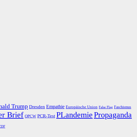
nald Trump
Dresden
Empathie
Europäische Union
Faschismus
False Flag
r Brief
PLandemie
Propaganda
PCR-Test
OPCW
ZDF