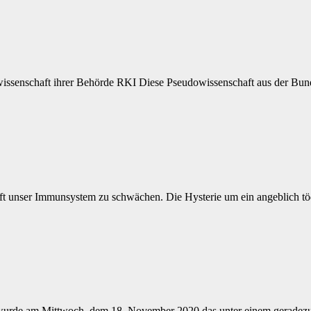
ssenschaft ihrer Behörde RKI Diese Pseudowissenschaft aus der Bu
haft unser Immunsystem zu schwächen. Die Hysterie um ein angeblich t
p wurde am Mittwoch, dem 18. November 2020 das unter einem gerade