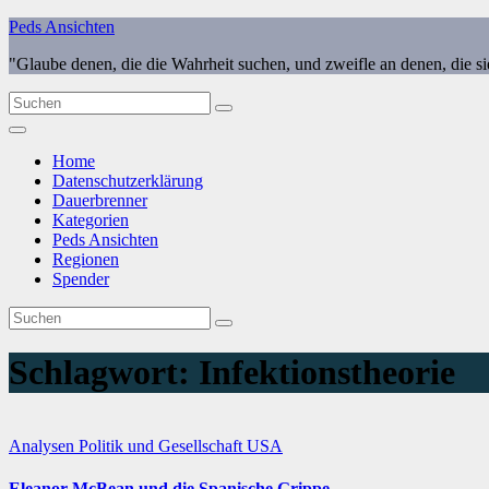
Zum
Peds Ansichten
Inhalt
"Glaube denen, die die Wahrheit suchen, und zweifle an denen, die s
springen
Home
Datenschutzerklärung
Dauerbrenner
Kategorien
Peds Ansichten
Regionen
Spender
Schlagwort:
Infektionstheorie
Analysen
Politik und Gesellschaft
USA
Eleanor McBean und die Spanische Grippe