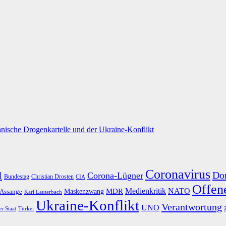
nische Drogenkartelle und der Ukraine-Konflikt
u
Coronavirus
Do
Corona-Lügner
Bundestag
Christian Drosten
CIA
Offene
Medienkritik
MDR
NATO
Maskenzwang
 Assange
Karl Lauterbach
Ukraine-Konflikt
Verantwortung
UNO
er Staat
Türkei