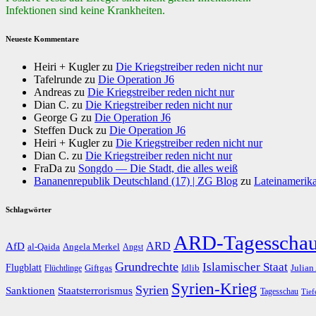
Infektionen sind keine Krankheiten.
Neueste Kommentare
Heiri + Kugler
zu
Die Kriegstreiber reden nicht nur
Tafelrunde
zu
Die Operation J6
Andreas
zu
Die Kriegstreiber reden nicht nur
Dian C.
zu
Die Kriegstreiber reden nicht nur
George G
zu
Die Operation J6
Steffen Duck
zu
Die Operation J6
Heiri + Kugler
zu
Die Kriegstreiber reden nicht nur
Dian C.
zu
Die Kriegstreiber reden nicht nur
FraDa
zu
Songdo — Die Stadt, die alles weiß
Bananenrepublik Deutschland (17) | ZG Blog
zu
Lateinamerika
Schlagwörter
ARD-Tagesscha
AfD
ARD
al-Qaida
Angela Merkel
Angst
Grundrechte
Islamischer Staat
Flugblatt
Giftgas
Idlib
Flüchtlinge
Julian
Syrien-Krieg
Syrien
Staatsterrorismus
Sanktionen
Tagesschau
Tief