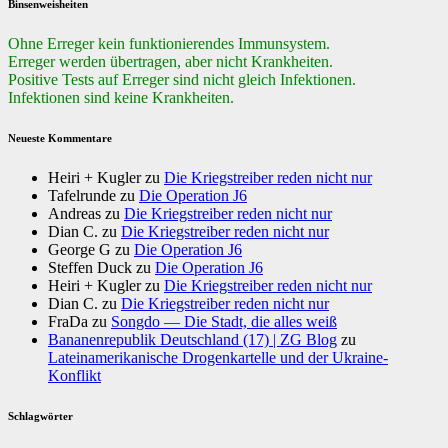
Binsenweisheiten
Ohne Erreger kein funktionierendes Immunsystem.
Erreger werden übertragen, aber nicht Krankheiten.
Positive Tests auf Erreger sind nicht gleich Infektionen.
Infektionen sind keine Krankheiten.
Neueste Kommentare
Heiri + Kugler
zu
Die Kriegstreiber reden nicht nur
Tafelrunde
zu
Die Operation J6
Andreas
zu
Die Kriegstreiber reden nicht nur
Dian C.
zu
Die Kriegstreiber reden nicht nur
George G
zu
Die Operation J6
Steffen Duck
zu
Die Operation J6
Heiri + Kugler
zu
Die Kriegstreiber reden nicht nur
Dian C.
zu
Die Kriegstreiber reden nicht nur
FraDa
zu
Songdo — Die Stadt, die alles weiß
Bananenrepublik Deutschland (17) | ZG Blog
zu
Lateinamerikanische Drogenkartelle und der Ukraine-
Konflikt
Schlagwörter