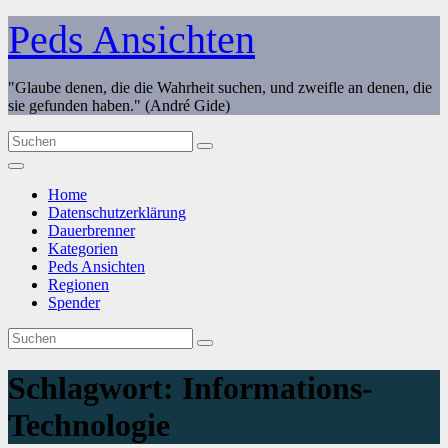
Zum
Peds Ansichten
Inhalt
springen
"Glaube denen, die die Wahrheit suchen, und zweifle an denen, die
sie gefunden haben." (André Gide)
Home
Datenschutzerklärung
Dauerbrenner
Kategorien
Peds Ansichten
Regionen
Spender
Schlagwort:
Informations-
Technologie