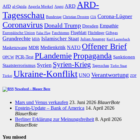
ARD-
AfD
ARD
al-Qaida
Angela Merkel
Angst
Tagesschau
Corona-Lügner
Bundestag
Christian Drosten
CIA
Coronavirus
Donald Trump
Dresden
Empathie
Flugblatt
Giftgas
Europäische Union
Faschismus
Flüchtlinge
False Flag
Grundrechte
Islamischer Staat
Idlib
Julian Assange
Karl Lauterbach
Offener Brief
Medienkritik
MDR
NATO
Maskenzwang
PLandemie
Propaganda
PCR-Test
Sanktionen
OPCW
Syrien-Krieg
Syrien
Staatsterrorismus
Tagesschau
Tiefer Staat
Ukraine-Konflikt
Verantwortung
UNO
Türkei
ZDF
Newsfeed – Blauer Bote
Mars und Venus verkaufen
23. Juni 2026
BlauerBote
Epstein-Update – Bank of America
14. April 2026
BlauerBote
Berliner Erklärung zur Meinungsfreiheit
8. April 2026
BlauerBote
You missed