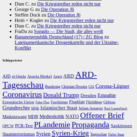
Dian C.
zu
Die Kriegstreiber reden nicht nur
George G
zu
Die Operation J6
Steffen Duck
zu
Die Operation J6
Heiri + Kugler
zu
Die Kriegstreiber reden nicht nur
Dian C.
zu
Die Kriegstreiber reden nicht nur
FraDa
zu
Songdo — Die Stadt, die alles weiß
Bananenrepublik Deutschland (17) | ZG Blog
zu
Lateinamerikanische Drogenkartelle und der Ukraine-
Konflikt
Schlagwörter
ARD-
AfD
ARD
al-Qaida
Angela Merkel
Angst
Tagesschau
Corona-Lügner
Bundestag
Christian Drosten
CIA
Coronavirus
Donald Trump
Dresden
Empathie
Flugblatt
Giftgas
Europäische Union
Faschismus
Flüchtlinge
False Flag
Grundrechte
Islamischer Staat
Idlib
Julian Assange
Karl Lauterbach
Offener Brief
Medienkritik
MDR
NATO
Maskenzwang
PLandemie
Propaganda
PCR-Test
Sanktionen
OPCW
Syrien-Krieg
Syrien
Staatsterrorismus
Tagesschau
Tiefer Staat