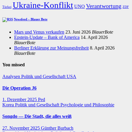
Ukraine-Konflikt
Verantwortung
UNO
Türkei
ZDF
Newsfeed – Blauer Bote
Mars und Venus verkaufen
23. Juni 2026
BlauerBote
Epstein-Update – Bank of America
14. April 2026
BlauerBote
Berliner Erklärung zur Meinungsfreiheit
8. April 2026
BlauerBote
You missed
Analysen
Politik und Gesellschaft
USA
Die Operation J6
1. Dezember 2025
Ped
Korea
Politik und Gesellschaft
Psychologie und Philosophie
Songdo — Die Stadt, die alles weiß
27. November 2025
Günther Burbach