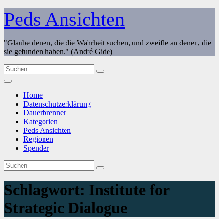
Zum
Peds Ansichten
Inhalt
springen
"Glaube denen, die die Wahrheit suchen, und zweifle an denen, die
sie gefunden haben." (André Gide)
Home
Datenschutzerklärung
Dauerbrenner
Kategorien
Peds Ansichten
Regionen
Spender
Schlagwort:
Institute for
Strategic Dialogue