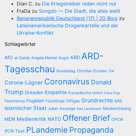
Dian C.
zu
Die Kriegstreiber reden nicht nur
FraDa
zu
Songdo — Die Stadt, die alles weiß
Bananenrepublik Deutschland (17) | ZG Blog
zu
Lateinamerikanische Drogenkartelle und der
Ukraine-Konflikt
Schlagwörter
ARD-
AfD
ARD
al-Qaida
Angela Merkel
Angst
Tagesschau
Bundestag
Christian Drosten
CIA
Coronavirus
Donald
Corona-Lügner
Trump
Empathie
Dresden
Europäische Union
False Flag
Grundrechte
Flugblatt
Giftgas
Idlib
Faschismus
Flüchtlinge
Islamischer Staat
Maskenzwang
Julian Assange
Karl Lauterbach
Offener Brief
Medienkritik
NATO
MDR
OPCW
PLandemie
Propaganda
PCR-Test