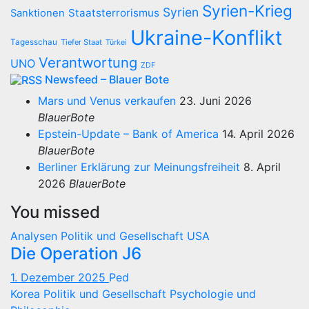
Syrien-Krieg
Syrien
Staatsterrorismus
Sanktionen
Ukraine-Konflikt
Tagesschau
Tiefer Staat
Türkei
Verantwortung
UNO
ZDF
Newsfeed – Blauer Bote
Mars und Venus verkaufen
23. Juni 2026
BlauerBote
Epstein-Update – Bank of America
14. April 2026
BlauerBote
Berliner Erklärung zur Meinungsfreiheit
8. April
2026
BlauerBote
You missed
Analysen
Politik und Gesellschaft
USA
Die Operation J6
1. Dezember 2025
Ped
Korea
Politik und Gesellschaft
Psychologie und