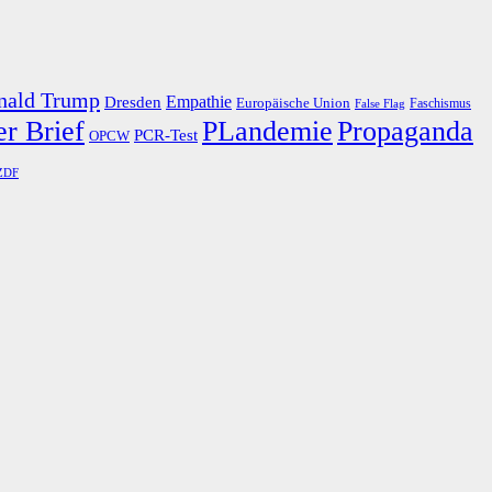
nald Trump
Dresden
Empathie
Europäische Union
Faschismus
False Flag
r Brief
PLandemie
Propaganda
PCR-Test
OPCW
ZDF