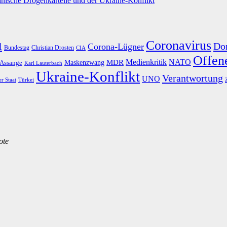
nische Drogenkartelle und der Ukraine-Konflikt
u
Coronavirus
Do
Corona-Lügner
Bundestag
Christian Drosten
CIA
Offene
Medienkritik
MDR
NATO
Maskenzwang
 Assange
Karl Lauterbach
Ukraine-Konflikt
Verantwortung
UNO
er Staat
Türkei
ote