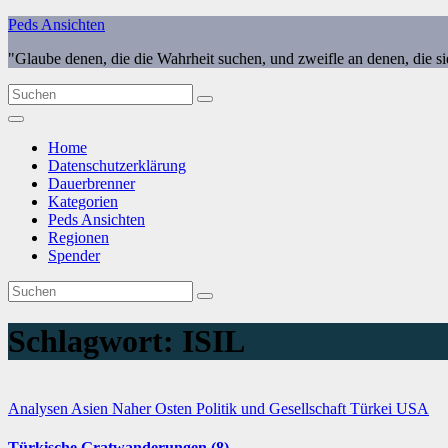
Zum
Peds Ansichten
Inhalt
"Glaube denen, die die Wahrheit suchen, und zweifle an denen, die s
springen
Home
Datenschutzerklärung
Dauerbrenner
Kategorien
Peds Ansichten
Regionen
Spender
Schlagwort:
ISIL
Analysen
Asien
Naher Osten
Politik und Gesellschaft
Türkei
USA
Türkische Gratwanderungen (8)