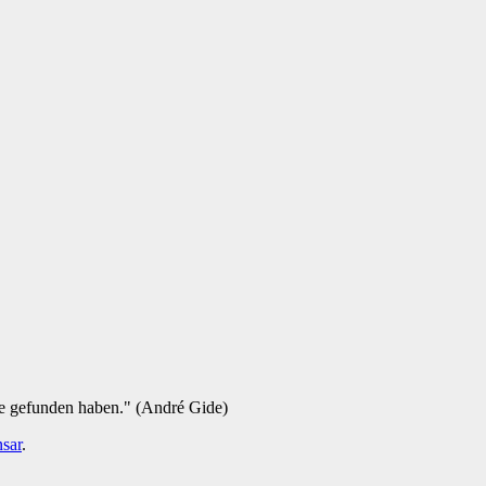
ie gefunden haben." (André Gide)
sar
.