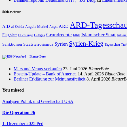
Bananenrepublik Deutschland (17) | ZG Blog
zu
Lateinamerika
Schlagwörter
ARD-Tagesscha
AfD
ARD
al-Qaida
Angela Merkel
Angst
Grundrechte
Islamischer Staat
Flugblatt
Giftgas
Idlib
Flüchtlinge
Julian
Syrien-Krieg
Syrien
Staatsterrorismus
Sanktionen
Tagesschau
Tief
Newsfeed – Blauer Bote
Mars und Venus verkaufen
23. Juni 2026
BlauerBote
Epstein-Update – Bank of America
14. April 2026
BlauerBote
Berliner Erklärung zur Meinungsfreiheit
8. April 2026
BlauerB
You missed
Analysen
Politik und Gesellschaft
USA
Die Operation J6
1. Dezember 2025
Ped