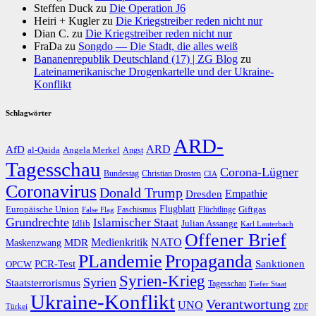
Steffen Duck
zu
Die Operation J6
Heiri + Kugler
zu
Die Kriegstreiber reden nicht nur
Dian C.
zu
Die Kriegstreiber reden nicht nur
FraDa
zu
Songdo — Die Stadt, die alles weiß
Bananenrepublik Deutschland (17) | ZG Blog
zu
Lateinamerikanische Drogenkartelle und der Ukraine-
Konflikt
Schlagwörter
ARD-
AfD
ARD
al-Qaida
Angela Merkel
Angst
Tagesschau
Corona-Lügner
Bundestag
Christian Drosten
CIA
Coronavirus
Donald Trump
Dresden
Empathie
Flugblatt
Giftgas
Europäische Union
Faschismus
Flüchtlinge
False Flag
Grundrechte
Islamischer Staat
Idlib
Julian Assange
Karl Lauterbach
Offener Brief
Medienkritik
MDR
NATO
Maskenzwang
PLandemie
Propaganda
PCR-Test
Sanktionen
OPCW
Syrien-Krieg
Syrien
Staatsterrorismus
Tagesschau
Tiefer Staat
Ukraine-Konflikt
Verantwortung
UNO
Türkei
ZDF