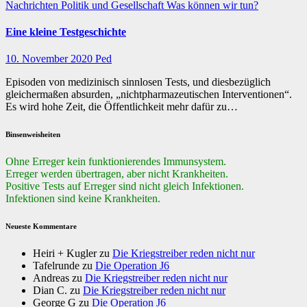
Nachrichten
Politik und Gesellschaft
Was können wir tun?
Eine kleine Testgeschichte
10. November 2020
Ped
Episoden von medizinisch sinnlosen Tests, und diesbezüglich
gleichermaßen absurden, „nichtpharmazeutischen Interventionen“.
Es wird hohe Zeit, die Öffentlichkeit mehr dafür zu…
Binsenweisheiten
Ohne Erreger kein funktionierendes Immunsystem.
Erreger werden übertragen, aber nicht Krankheiten.
Positive Tests auf Erreger sind nicht gleich Infektionen.
Infektionen sind keine Krankheiten.
Neueste Kommentare
Heiri + Kugler
zu
Die Kriegstreiber reden nicht nur
Tafelrunde
zu
Die Operation J6
Andreas
zu
Die Kriegstreiber reden nicht nur
Dian C.
zu
Die Kriegstreiber reden nicht nur
George G
zu
Die Operation J6