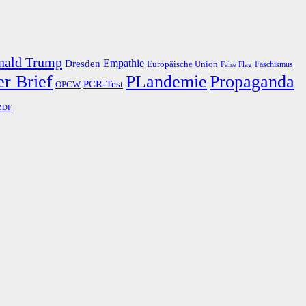
nald Trump
Dresden
Empathie
Europäische Union
Faschismus
False Flag
r Brief
PLandemie
Propaganda
PCR-Test
OPCW
ZDF