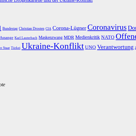
nische Drogenkartelle und der Ukraine-Konflikt
u
Coronavirus
Do
Corona-Lügner
Bundestag
Christian Drosten
CIA
Offene
Medienkritik
MDR
NATO
Maskenzwang
 Assange
Karl Lauterbach
Ukraine-Konflikt
Verantwortung
UNO
er Staat
Türkei
ote