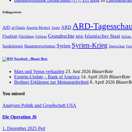
Bananenrepublik Deutschland (17) | ZG Blog
zu
Lateinamerika
Schlagwörter
ARD-Tagesscha
AfD
ARD
al-Qaida
Angela Merkel
Angst
Grundrechte
Islamischer Staat
Flugblatt
Giftgas
Idlib
Flüchtlinge
Julian
Syrien-Krieg
Syrien
Staatsterrorismus
Sanktionen
Tagesschau
Tief
Newsfeed – Blauer Bote
Mars und Venus verkaufen
23. Juni 2026
BlauerBote
Epstein-Update – Bank of America
14. April 2026
BlauerBote
Berliner Erklärung zur Meinungsfreiheit
8. April 2026
BlauerB
You missed
Analysen
Politik und Gesellschaft
USA
Die Operation J6
1. Dezember 2025
Ped