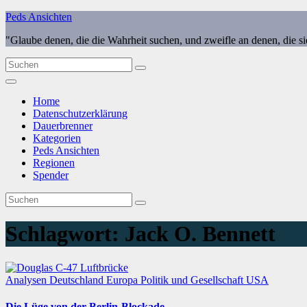
Zum
Peds Ansichten
Inhalt
"Glaube denen, die die Wahrheit suchen, und zweifle an denen, die s
springen
Home
Datenschutzerklärung
Dauerbrenner
Kategorien
Peds Ansichten
Regionen
Spender
Schlagwort:
Jack O. Bennett
Analysen
Deutschland
Europa
Politik und Gesellschaft
USA
Die Lüge von der Berlin-Blockade