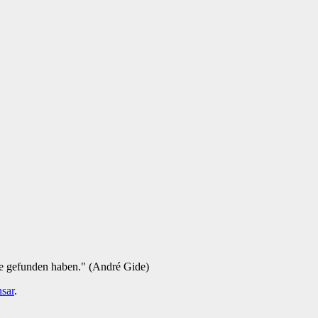
ie gefunden haben." (André Gide)
sar
.