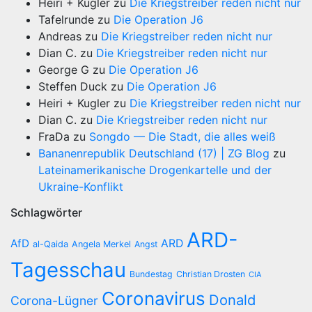
Heiri + Kugler
zu
Die Kriegstreiber reden nicht nur
Tafelrunde
zu
Die Operation J6
Andreas
zu
Die Kriegstreiber reden nicht nur
Dian C.
zu
Die Kriegstreiber reden nicht nur
George G
zu
Die Operation J6
Steffen Duck
zu
Die Operation J6
Heiri + Kugler
zu
Die Kriegstreiber reden nicht nur
Dian C.
zu
Die Kriegstreiber reden nicht nur
FraDa
zu
Songdo — Die Stadt, die alles weiß
Bananenrepublik Deutschland (17) | ZG Blog
zu
Lateinamerikanische Drogenkartelle und der
Ukraine-Konflikt
Schlagwörter
ARD-
AfD
ARD
al-Qaida
Angela Merkel
Angst
Tagesschau
Bundestag
Christian Drosten
CIA
Coronavirus
Donald
Corona-Lügner