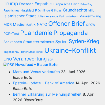
Trump
Empathie
Dresden
Europäische Union
False Flag
Grundrechte
Flugblatt
Giftgas
Idlib
Faschismus
Flüchtlinge
Islamischer Staat
Maskenzwang
Julian Assange
Karl Lauterbach
Offener Brief
Medienkritik
NATO
MDR
OPCW
PLandemie
Propaganda
PCR-Test
Syrien-Krieg
Syrien
Staatsterrorismus
Sanktionen
Ukraine-Konflikt
Tagesschau
Tiefer Staat
Türkei
Verantwortung
UNO
ZDF
Newsfeed – Blauer Bote
Mars und Venus verkaufen
23. Juni 2026
BlauerBote
Epstein-Update – Bank of America
14. April 2026
BlauerBote
Berliner Erklärung zur Meinungsfreiheit
8. April
2026
BlauerBote