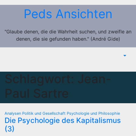
Zum
Peds Ansichten
Inhalt
springen
"Glaube denen, die die Wahrheit suchen, und zweifle an
denen, die sie gefunden haben." (André Gide)
Schlagwort:
Jean-
Paul Sartre
Analysen
Politik und Gesellschaft
Psychologie und Philosophie
Die Psychologie des Kapitalismus
(3)