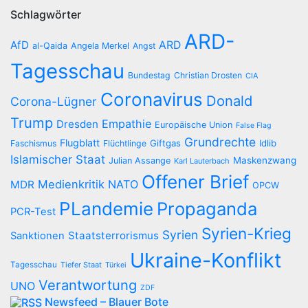
Schlagwörter
ARD-
AfD
ARD
al-Qaida
Angela Merkel
Angst
Tagesschau
Bundestag
Christian Drosten
CIA
Coronavirus
Donald
Corona-Lügner
Trump
Empathie
Dresden
Europäische Union
False Flag
Grundrechte
Flugblatt
Giftgas
Idlib
Faschismus
Flüchtlinge
Islamischer Staat
Maskenzwang
Julian Assange
Karl Lauterbach
Offener Brief
Medienkritik
NATO
MDR
OPCW
PLandemie
Propaganda
PCR-Test
Syrien-Krieg
Syrien
Staatsterrorismus
Sanktionen
Ukraine-Konflikt
Tagesschau
Tiefer Staat
Türkei
Verantwortung
UNO
ZDF
Newsfeed – Blauer Bote