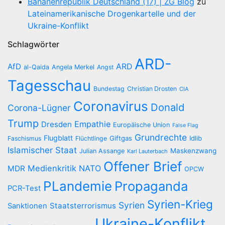
Bananenrepublik Deutschland (17) | ZG Blog
zu
Lateinamerikanische Drogenkartelle und der
Ukraine-Konflikt
Schlagwörter
ARD-
AfD
ARD
al-Qaida
Angela Merkel
Angst
Tagesschau
Bundestag
Christian Drosten
CIA
Coronavirus
Donald
Corona-Lügner
Trump
Empathie
Dresden
Europäische Union
False Flag
Grundrechte
Flugblatt
Giftgas
Idlib
Faschismus
Flüchtlinge
Islamischer Staat
Maskenzwang
Julian Assange
Karl Lauterbach
Offener Brief
Medienkritik
NATO
MDR
OPCW
PLandemie
Propaganda
PCR-Test
Syrien-Krieg
Syrien
Staatsterrorismus
Sanktionen
Ukraine-Konflikt