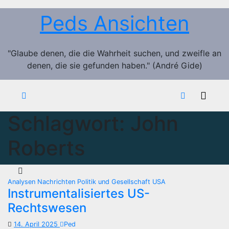
Zum
Peds Ansichten
Inhalt
springen
"Glaube denen, die die Wahrheit suchen, und zweifle an
denen, die sie gefunden haben." (André Gide)
Schlagwort:
John
Roberts
Analysen
Nachrichten
Politik und Gesellschaft
USA
Instrumentalisiertes US-
Rechtswesen
14. April 2025
Ped