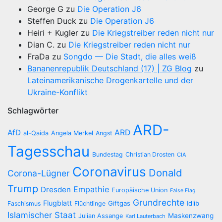
George G
zu
Die Operation J6
Steffen Duck
zu
Die Operation J6
Heiri + Kugler
zu
Die Kriegstreiber reden nicht nur
Dian C.
zu
Die Kriegstreiber reden nicht nur
FraDa
zu
Songdo — Die Stadt, die alles weiß
Bananenrepublik Deutschland (17) | ZG Blog
zu
Lateinamerikanische Drogenkartelle und der
Ukraine-Konflikt
Schlagwörter
ARD-
AfD
ARD
al-Qaida
Angela Merkel
Angst
Tagesschau
Bundestag
Christian Drosten
CIA
Coronavirus
Donald
Corona-Lügner
Trump
Empathie
Dresden
Europäische Union
False Flag
Grundrechte
Flugblatt
Giftgas
Idlib
Faschismus
Flüchtlinge
Islamischer Staat
Maskenzwang
Julian Assange
Karl Lauterbach