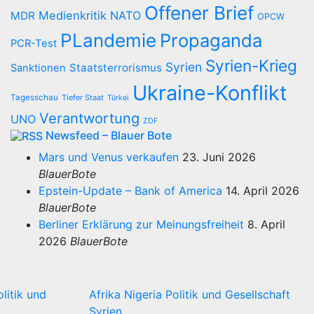
Offener Brief
Medienkritik
NATO
MDR
OPCW
PLandemie
Propaganda
PCR-Test
Syrien-Krieg
Syrien
Staatsterrorismus
Sanktionen
Ukraine-Konflikt
Tagesschau
Tiefer Staat
Türkei
Verantwortung
UNO
ZDF
Newsfeed – Blauer Bote
Mars und Venus verkaufen
23. Juni 2026
BlauerBote
Epstein-Update – Bank of America
14. April 2026
BlauerBote
Berliner Erklärung zur Meinungsfreiheit
8. April
2026
BlauerBote
olitik und
Afrika
Nigeria
Politik und Gesellschaft
Syrien