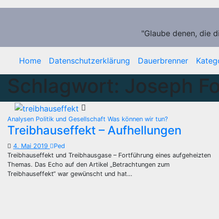
Zum
Inhalt
springen
"Glaube denen, die d
Home
Datenschutzerklärung
Dauerbrenner
Kateg
Schlagwort:
Joseph Fo
Analysen
Politik und Gesellschaft
Was können wir tun?
Treibhauseffekt – Aufhellungen
4. Mai 2019
Ped
Treibhauseffekt und Treibhausgase – Fortführung eines aufgeheizten
Themas. Das Echo auf den Artikel „Betrachtungen zum
Treibhauseffekt“ war gewünscht und hat…