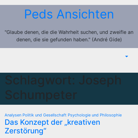
Zum
Peds Ansichten
Inhalt
springen
"Glaube denen, die die Wahrheit suchen, und zweifle an
denen, die sie gefunden haben." (André Gide)
Schlagwort:
Joseph
Schumpeter
Analysen
Politik und Gesellschaft
Psychologie und Philosophie
Das Konzept der „kreativen
Zerstörung“