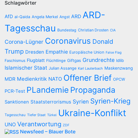
Schlagwörter
ARD-
AfD
ARD
al-Qaida
Angela Merkel
Angst
Tagesschau
Bundestag
Christian Drosten
CIA
Coronavirus
Donald
Corona-Lügner
Trump
Empathie
Dresden
Europäische Union
False Flag
Grundrechte
Flugblatt
Giftgas
Idlib
Faschismus
Flüchtlinge
Islamischer Staat
Maskenzwang
Julian Assange
Karl Lauterbach
Offener Brief
Medienkritik
NATO
MDR
OPCW
PLandemie
Propaganda
PCR-Test
Syrien-Krieg
Syrien
Staatsterrorismus
Sanktionen
Ukraine-Konflikt
Tagesschau
Tiefer Staat
Türkei
Verantwortung
UNO
ZDF
Newsfeed – Blauer Bote