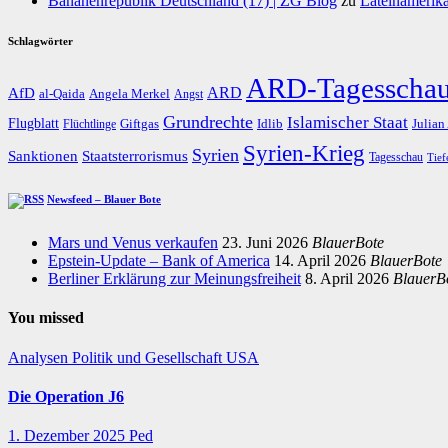
Bananenrepublik Deutschland (17) | ZG Blog
zu
Lateinamerika
Schlagwörter
ARD-Tagesscha
AfD
ARD
al-Qaida
Angela Merkel
Angst
Grundrechte
Islamischer Staat
Flugblatt
Giftgas
Idlib
Flüchtlinge
Julian
Syrien-Krieg
Syrien
Staatsterrorismus
Sanktionen
Tagesschau
Tief
Newsfeed – Blauer Bote
Mars und Venus verkaufen
23. Juni 2026
BlauerBote
Epstein-Update – Bank of America
14. April 2026
BlauerBote
Berliner Erklärung zur Meinungsfreiheit
8. April 2026
BlauerB
You missed
Analysen
Politik und Gesellschaft
USA
Die Operation J6
1. Dezember 2025
Ped