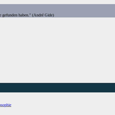
ie gefunden haben." (André Gide)
osophie