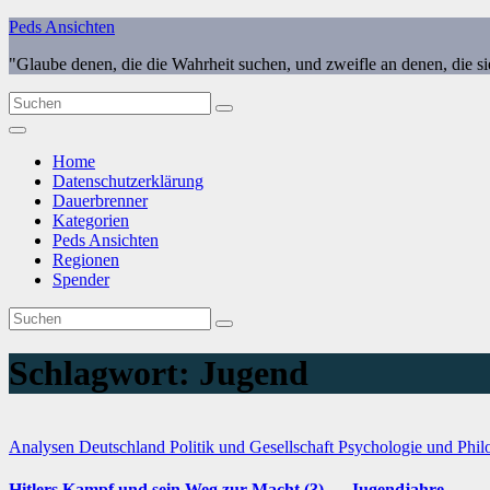
Zum
Peds Ansichten
Inhalt
"Glaube denen, die die Wahrheit suchen, und zweifle an denen, die s
springen
Home
Datenschutzerklärung
Dauerbrenner
Kategorien
Peds Ansichten
Regionen
Spender
Schlagwort:
Jugend
Analysen
Deutschland
Politik und Gesellschaft
Psychologie und Phil
Hitlers Kampf und sein Weg zur Macht (3) — Jugendjahre