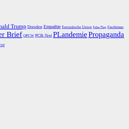
nald Trump
Dresden
Empathie
Europäische Union
Faschismus
False Flag
r Brief
PLandemie
Propaganda
PCR-Test
OPCW
ZDF