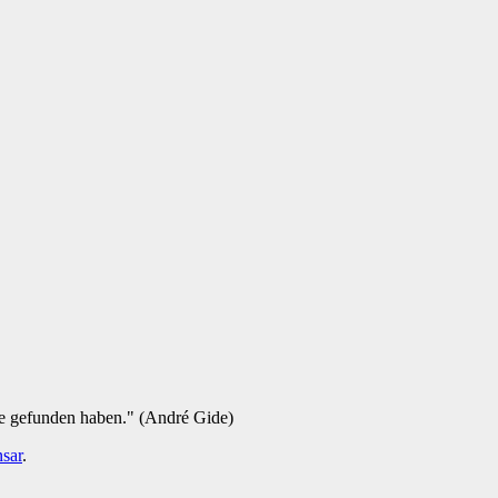
ie gefunden haben." (André Gide)
sar
.