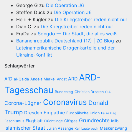
George G
zu
Die Operation J6
Steffen Duck
zu
Die Operation J6
Heiri + Kugler
zu
Die Kriegstreiber reden nicht nur
Dian C.
zu
Die Kriegstreiber reden nicht nur
FraDa
zu
Songdo — Die Stadt, die alles weiß
Bananenrepublik Deutschland (17) | ZG Blog
zu
Lateinamerikanische Drogenkartelle und der
Ukraine-Konflikt
Schlagwörter
ARD-
AfD
ARD
al-Qaida
Angela Merkel
Angst
Tagesschau
Bundestag
Christian Drosten
CIA
Coronavirus
Donald
Corona-Lügner
Trump
Empathie
Dresden
Europäische Union
False Flag
Grundrechte
Flugblatt
Giftgas
Idlib
Faschismus
Flüchtlinge
Islamischer Staat
Maskenzwang
Julian Assange
Karl Lauterbach