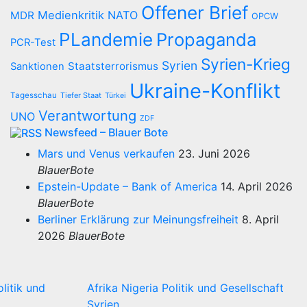
Offener Brief
Medienkritik
NATO
MDR
OPCW
PLandemie
Propaganda
PCR-Test
Syrien-Krieg
Syrien
Staatsterrorismus
Sanktionen
Ukraine-Konflikt
Tagesschau
Tiefer Staat
Türkei
Verantwortung
UNO
ZDF
Newsfeed – Blauer Bote
Mars und Venus verkaufen
23. Juni 2026
BlauerBote
Epstein-Update – Bank of America
14. April 2026
BlauerBote
Berliner Erklärung zur Meinungsfreiheit
8. April
2026
BlauerBote
olitik und
Afrika
Nigeria
Politik und Gesellschaft
Syrien