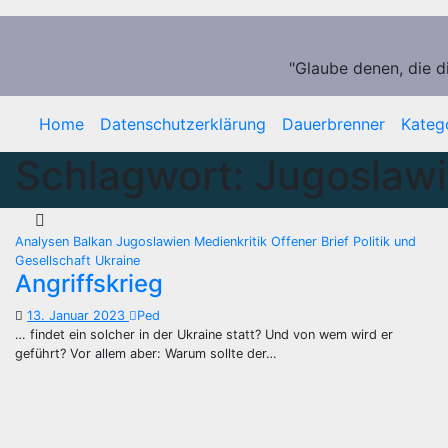
Zum
Inhalt
springen
"Glaube denen, die d
Home
Datenschutzerklärung
Dauerbrenner
Kateg
Schlagwort:
Jugoslaw
Analysen
Balkan
Jugoslawien
Medienkritik
Offener Brief
Politik und
Gesellschaft
Ukraine
Angriffskrieg
13. Januar 2023
Ped
… findet ein solcher in der Ukraine statt? Und von wem wird er
geführt? Vor allem aber: Warum sollte der…