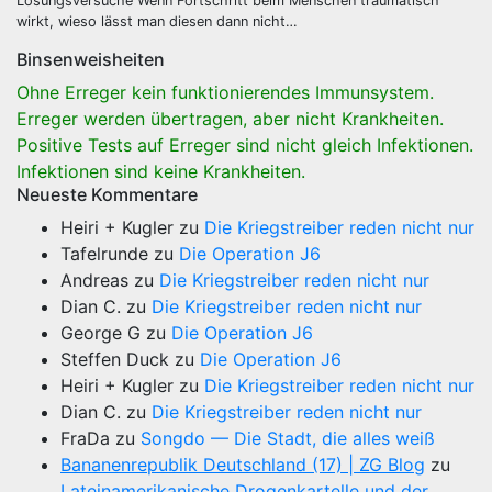
Lösungsversuche Wenn Fortschritt beim Menschen traumatisch
wirkt, wieso lässt man diesen dann nicht…
Binsenweisheiten
Ohne Erreger kein funktionierendes Immunsystem.
Erreger werden übertragen, aber nicht Krankheiten.
Positive Tests auf Erreger sind nicht gleich Infektionen.
Infektionen sind keine Krankheiten.
Neueste Kommentare
Heiri + Kugler
zu
Die Kriegstreiber reden nicht nur
Tafelrunde
zu
Die Operation J6
Andreas
zu
Die Kriegstreiber reden nicht nur
Dian C.
zu
Die Kriegstreiber reden nicht nur
George G
zu
Die Operation J6
Steffen Duck
zu
Die Operation J6
Heiri + Kugler
zu
Die Kriegstreiber reden nicht nur
Dian C.
zu
Die Kriegstreiber reden nicht nur
FraDa
zu
Songdo — Die Stadt, die alles weiß
Bananenrepublik Deutschland (17) | ZG Blog
zu
Lateinamerikanische Drogenkartelle und der