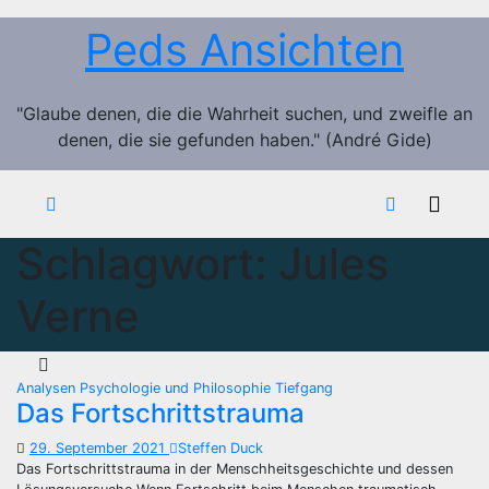
Zum
Peds Ansichten
Inhalt
springen
"Glaube denen, die die Wahrheit suchen, und zweifle an
denen, die sie gefunden haben." (André Gide)
Schlagwort:
Jules
Verne
Analysen
Psychologie und Philosophie
Tiefgang
Das Fortschrittstrauma
29. September 2021
Steffen Duck
Das Fortschrittstrauma in der Menschheitsgeschichte und dessen