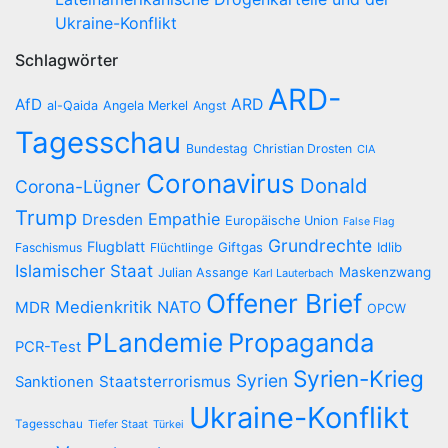
Ukraine-Konflikt
Schlagwörter
ARD-
AfD
ARD
al-Qaida
Angela Merkel
Angst
Tagesschau
Bundestag
Christian Drosten
CIA
Coronavirus
Donald
Corona-Lügner
Trump
Empathie
Dresden
Europäische Union
False Flag
Grundrechte
Flugblatt
Giftgas
Idlib
Faschismus
Flüchtlinge
Islamischer Staat
Maskenzwang
Julian Assange
Karl Lauterbach
Offener Brief
Medienkritik
NATO
MDR
OPCW
PLandemie
Propaganda
PCR-Test
Syrien-Krieg
Syrien
Staatsterrorismus
Sanktionen
Ukraine-Konflikt
Tagesschau
Tiefer Staat
Türkei