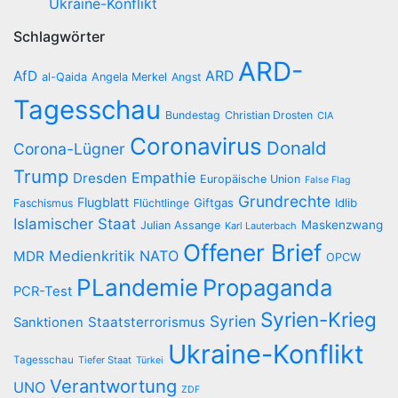
Ukraine-Konflikt
Schlagwörter
ARD-
AfD
ARD
al-Qaida
Angela Merkel
Angst
Tagesschau
Bundestag
Christian Drosten
CIA
Coronavirus
Donald
Corona-Lügner
Trump
Empathie
Dresden
Europäische Union
False Flag
Grundrechte
Flugblatt
Giftgas
Idlib
Faschismus
Flüchtlinge
Islamischer Staat
Maskenzwang
Julian Assange
Karl Lauterbach
Offener Brief
Medienkritik
NATO
MDR
OPCW
PLandemie
Propaganda
PCR-Test
Syrien-Krieg
Syrien
Staatsterrorismus
Sanktionen
Ukraine-Konflikt
Tagesschau
Tiefer Staat
Türkei
Verantwortung
UNO
ZDF