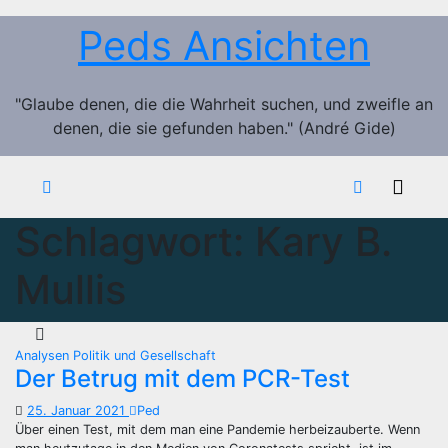
Zum
Peds Ansichten
Inhalt
springen
"Glaube denen, die die Wahrheit suchen, und zweifle an
denen, die sie gefunden haben." (André Gide)
Schlagwort:
Kary B.
Mullis
Analysen
Politik und Gesellschaft
Der Betrug mit dem PCR-Test
25. Januar 2021
Ped
Über einen Test, mit dem man eine Pandemie herbeizauberte. Wenn