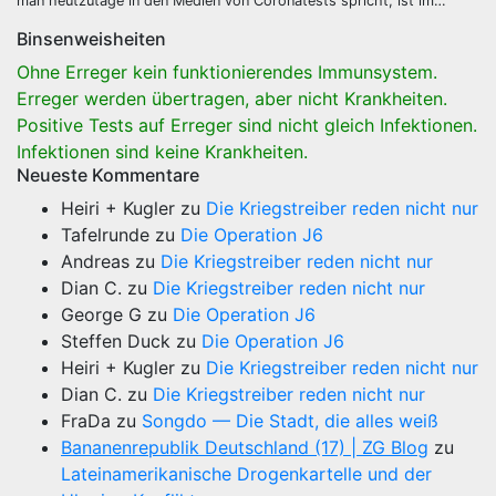
man heutzutage in den Medien von Coronatests spricht, ist im…
Binsenweisheiten
Ohne Erreger kein funktionierendes Immunsystem.
Erreger werden übertragen, aber nicht Krankheiten.
Positive Tests auf Erreger sind nicht gleich Infektionen.
Infektionen sind keine Krankheiten.
Neueste Kommentare
Heiri + Kugler
zu
Die Kriegstreiber reden nicht nur
Tafelrunde
zu
Die Operation J6
Andreas
zu
Die Kriegstreiber reden nicht nur
Dian C.
zu
Die Kriegstreiber reden nicht nur
George G
zu
Die Operation J6
Steffen Duck
zu
Die Operation J6
Heiri + Kugler
zu
Die Kriegstreiber reden nicht nur
Dian C.
zu
Die Kriegstreiber reden nicht nur
FraDa
zu
Songdo — Die Stadt, die alles weiß
Bananenrepublik Deutschland (17) | ZG Blog
zu
Lateinamerikanische Drogenkartelle und der