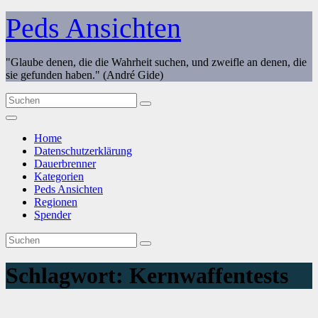
Zum
Peds Ansichten
Inhalt
springen
"Glaube denen, die die Wahrheit suchen, und zweifle an denen, die
sie gefunden haben." (André Gide)
Home
Datenschutzerklärung
Dauerbrenner
Kategorien
Peds Ansichten
Regionen
Spender
Schlagwort:
Kernwaffentests