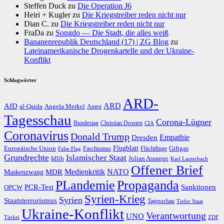
Steffen Duck
zu
Die Operation J6
Heiri + Kugler
zu
Die Kriegstreiber reden nicht nur
Dian C.
zu
Die Kriegstreiber reden nicht nur
FraDa
zu
Songdo — Die Stadt, die alles weiß
Bananenrepublik Deutschland (17) | ZG Blog
zu
Lateinamerikanische Drogenkartelle und der Ukraine-
Konflikt
Schlagwörter
ARD-
AfD
ARD
al-Qaida
Angela Merkel
Angst
Tagesschau
Corona-Lügner
Bundestag
Christian Drosten
CIA
Coronavirus
Donald Trump
Dresden
Empathie
Flugblatt
Giftgas
Europäische Union
Faschismus
Flüchtlinge
False Flag
Grundrechte
Islamischer Staat
Idlib
Julian Assange
Karl Lauterbach
Offener Brief
Medienkritik
MDR
NATO
Maskenzwang
PLandemie
Propaganda
PCR-Test
Sanktionen
OPCW
Syrien-Krieg
Syrien
Staatsterrorismus
Tagesschau
Tiefer Staat
Ukraine-Konflikt
Verantwortung
UNO
Türkei
ZDF