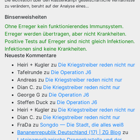
Die Motivation über den Klassenkampf gesellschaftliche Verhältnisse
zu verändern, beruht auf der Analyse eines…
Binsenweisheiten
Ohne Erreger kein funktionierendes Immunsystem.
Erreger werden übertragen, aber nicht Krankheiten.
Positive Tests auf Erreger sind nicht gleich Infektionen.
Infektionen sind keine Krankheiten.
Neueste Kommentare
Heiri + Kugler
zu
Die Kriegstreiber reden nicht nur
Tafelrunde
zu
Die Operation J6
Andreas
zu
Die Kriegstreiber reden nicht nur
Dian C.
zu
Die Kriegstreiber reden nicht nur
George G
zu
Die Operation J6
Steffen Duck
zu
Die Operation J6
Heiri + Kugler
zu
Die Kriegstreiber reden nicht nur
Dian C.
zu
Die Kriegstreiber reden nicht nur
FraDa
zu
Songdo — Die Stadt, die alles weiß
Bananenrepublik Deutschland (17) | ZG Blog
zu
Lateinamerikanische Drogenkartelle und der