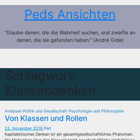
Zum
Peds Ansichten
Inhalt
springen
"Glaube denen, die die Wahrheit suchen, und zweifle an
denen, die sie gefunden haben." (André Gide)
Schlagwort:
Klassendenken
Analysen
Politik und Gesellschaft
Psychologie und Philosophie
Von Klassen und Rollen
22. November 2018
Ped
Kapitalistisches Denken ist ein gesamtgesellschaftliches Phänomen.