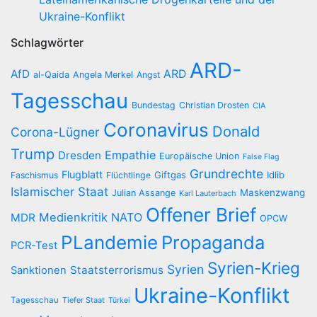
Ukraine-Konflikt
Schlagwörter
ARD-
AfD
ARD
al-Qaida
Angela Merkel
Angst
Tagesschau
Bundestag
Christian Drosten
CIA
Coronavirus
Donald
Corona-Lügner
Trump
Empathie
Dresden
Europäische Union
False Flag
Grundrechte
Flugblatt
Giftgas
Idlib
Faschismus
Flüchtlinge
Islamischer Staat
Maskenzwang
Julian Assange
Karl Lauterbach
Offener Brief
Medienkritik
NATO
MDR
OPCW
PLandemie
Propaganda
PCR-Test
Syrien-Krieg
Syrien
Staatsterrorismus
Sanktionen
Ukraine-Konflikt
Tagesschau
Tiefer Staat
Türkei