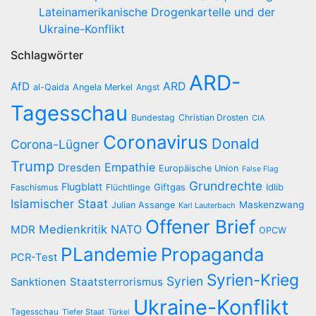
Lateinamerikanische Drogenkartelle und der
Ukraine-Konflikt
Schlagwörter
ARD-
AfD
ARD
al-Qaida
Angela Merkel
Angst
Tagesschau
Bundestag
Christian Drosten
CIA
Coronavirus
Donald
Corona-Lügner
Trump
Empathie
Dresden
Europäische Union
False Flag
Grundrechte
Flugblatt
Giftgas
Idlib
Faschismus
Flüchtlinge
Islamischer Staat
Maskenzwang
Julian Assange
Karl Lauterbach
Offener Brief
Medienkritik
NATO
MDR
OPCW
PLandemie
Propaganda
PCR-Test
Syrien-Krieg
Syrien
Staatsterrorismus
Sanktionen
Ukraine-Konflikt
Tagesschau
Tiefer Staat
Türkei