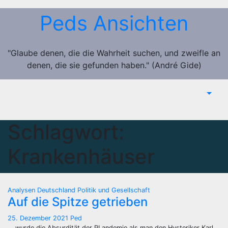
Zum
Peds Ansichten
Inhalt
springen
"Glaube denen, die die Wahrheit suchen, und zweifle an
denen, die sie gefunden haben." (André Gide)
Schlagwort:
Krankenhäuser
Analysen
Deutschland
Politik und Gesellschaft
Auf die Spitze getrieben
25. Dezember 2021
Ped
… wurde die Absurdität der PLandemie als man den Hysteriker Karl