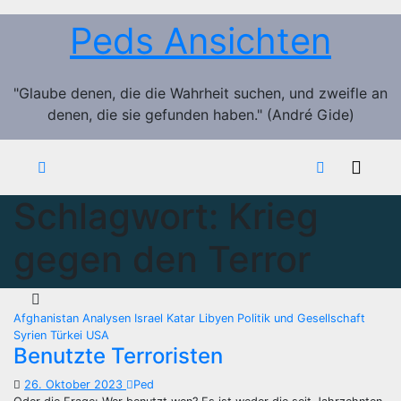
Zum
Peds Ansichten
Inhalt
springen
"Glaube denen, die die Wahrheit suchen, und zweifle an
denen, die sie gefunden haben." (André Gide)
Schlagwort:
Krieg
gegen den Terror
Afghanistan
Analysen
Israel
Katar
Libyen
Politik und Gesellschaft
Syrien
Türkei
USA
Benutzte Terroristen
26. Oktober 2023
Ped