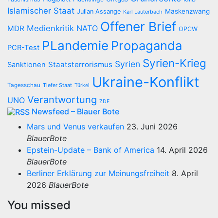
Islamischer Staat
Maskenzwang
Julian Assange
Karl Lauterbach
Offener Brief
Medienkritik
NATO
MDR
OPCW
PLandemie
Propaganda
PCR-Test
Syrien-Krieg
Syrien
Staatsterrorismus
Sanktionen
Ukraine-Konflikt
Tagesschau
Tiefer Staat
Türkei
Verantwortung
UNO
ZDF
Newsfeed – Blauer Bote
Mars und Venus verkaufen
23. Juni 2026
BlauerBote
Epstein-Update – Bank of America
14. April 2026
BlauerBote
Berliner Erklärung zur Meinungsfreiheit
8. April
2026
BlauerBote
You missed