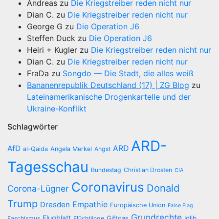
Andreas
zu
Die Kriegstreiber reden nicht nur
Dian C.
zu
Die Kriegstreiber reden nicht nur
George G
zu
Die Operation J6
Steffen Duck
zu
Die Operation J6
Heiri + Kugler
zu
Die Kriegstreiber reden nicht nur
Dian C.
zu
Die Kriegstreiber reden nicht nur
FraDa
zu
Songdo — Die Stadt, die alles weiß
Bananenrepublik Deutschland (17) | ZG Blog
zu
Lateinamerikanische Drogenkartelle und der
Ukraine-Konflikt
Schlagwörter
ARD-
AfD
ARD
al-Qaida
Angela Merkel
Angst
Tagesschau
Bundestag
Christian Drosten
CIA
Coronavirus
Donald
Corona-Lügner
Trump
Empathie
Dresden
Europäische Union
False Flag
Grundrechte
Flugblatt
Giftgas
Idlib
Faschismus
Flüchtlinge