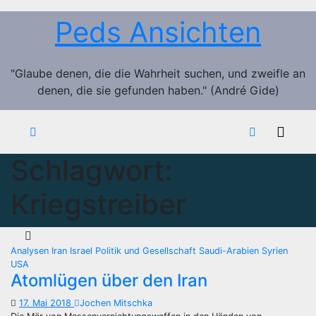
Zum
Peds Ansichten
Inhalt
springen
"Glaube denen, die die Wahrheit suchen, und zweifle an
denen, die sie gefunden haben." (André Gide)
Schlagwort:
Kriegstreiber
Analysen
Iran
Israel
Politik und Gesellschaft
Saudi-Arabien
Syrien
USA
Atomlügen über den Iran
17. Mai 2018
Jochen Mitschka