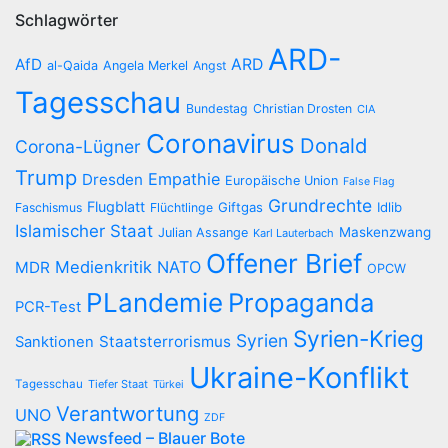
Schlagwörter
ARD-
AfD
ARD
al-Qaida
Angela Merkel
Angst
Tagesschau
Bundestag
Christian Drosten
CIA
Coronavirus
Donald
Corona-Lügner
Trump
Empathie
Dresden
Europäische Union
False Flag
Grundrechte
Flugblatt
Giftgas
Idlib
Faschismus
Flüchtlinge
Islamischer Staat
Maskenzwang
Julian Assange
Karl Lauterbach
Offener Brief
Medienkritik
NATO
MDR
OPCW
PLandemie
Propaganda
PCR-Test
Syrien-Krieg
Syrien
Staatsterrorismus
Sanktionen
Ukraine-Konflikt
Tagesschau
Tiefer Staat
Türkei
Verantwortung
UNO
ZDF
Newsfeed – Blauer Bote