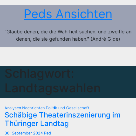
Zum
Peds Ansichten
Inhalt
springen
"Glaube denen, die die Wahrheit suchen, und zweifle an
denen, die sie gefunden haben." (André Gide)
Schlagwort:
Landtagswahlen
Analysen
Nachrichten
Politik und Gesellschaft
Schäbige Theaterinszenierung im
Thüringer Landtag
30. September 2024
Ped