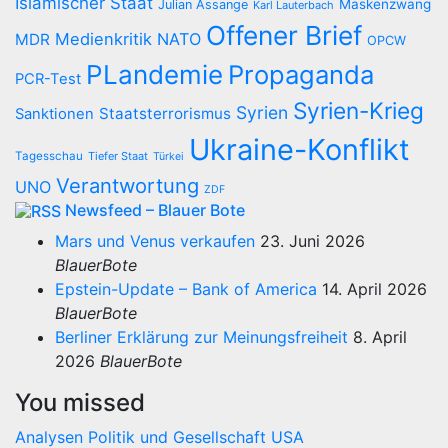
Islamischer Staat
Maskenzwang
Julian Assange
Karl Lauterbach
Offener Brief
Medienkritik
NATO
MDR
OPCW
PLandemie
Propaganda
PCR-Test
Syrien-Krieg
Syrien
Staatsterrorismus
Sanktionen
Ukraine-Konflikt
Tagesschau
Tiefer Staat
Türkei
Verantwortung
UNO
ZDF
Newsfeed – Blauer Bote
Mars und Venus verkaufen
23. Juni 2026
BlauerBote
Epstein-Update – Bank of America
14. April 2026
BlauerBote
Berliner Erklärung zur Meinungsfreiheit
8. April
2026
BlauerBote
You missed
Analysen
Politik und Gesellschaft
USA