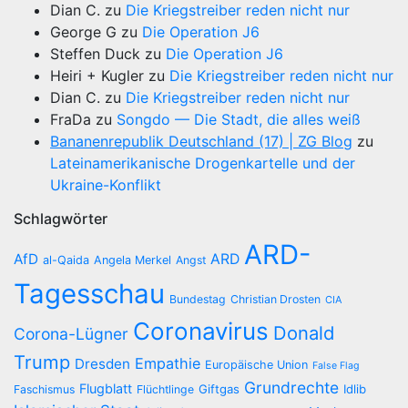
Dian C.
zu
Die Kriegstreiber reden nicht nur
George G
zu
Die Operation J6
Steffen Duck
zu
Die Operation J6
Heiri + Kugler
zu
Die Kriegstreiber reden nicht nur
Dian C.
zu
Die Kriegstreiber reden nicht nur
FraDa
zu
Songdo — Die Stadt, die alles weiß
Bananenrepublik Deutschland (17) | ZG Blog
zu
Lateinamerikanische Drogenkartelle und der
Ukraine-Konflikt
Schlagwörter
ARD-
AfD
ARD
al-Qaida
Angela Merkel
Angst
Tagesschau
Bundestag
Christian Drosten
CIA
Coronavirus
Donald
Corona-Lügner
Trump
Empathie
Dresden
Europäische Union
False Flag
Grundrechte
Flugblatt
Giftgas
Idlib
Faschismus
Flüchtlinge