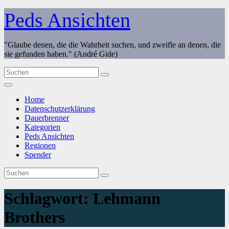
Zum
Peds Ansichten
Inhalt
springen
"Glaube denen, die die Wahrheit suchen, und zweifle an denen, die
sie gefunden haben." (André Gide)
Home
Datenschutzerklärung
Dauerbrenner
Kategorien
Peds Ansichten
Regionen
Spender
Schlagwort:
Lehmann
Brothers