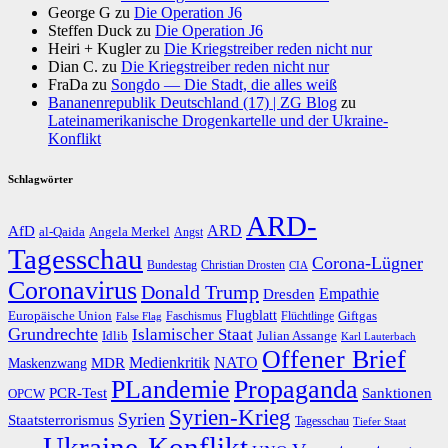
George G
zu
Die Operation J6
Steffen Duck
zu
Die Operation J6
Heiri + Kugler
zu
Die Kriegstreiber reden nicht nur
Dian C.
zu
Die Kriegstreiber reden nicht nur
FraDa
zu
Songdo — Die Stadt, die alles weiß
Bananenrepublik Deutschland (17) | ZG Blog
zu
Lateinamerikanische Drogenkartelle und der Ukraine-
Konflikt
Schlagwörter
ARD-
AfD
ARD
al-Qaida
Angela Merkel
Angst
Tagesschau
Corona-Lügner
Bundestag
Christian Drosten
CIA
Coronavirus
Donald Trump
Dresden
Empathie
Flugblatt
Giftgas
Europäische Union
Faschismus
Flüchtlinge
False Flag
Grundrechte
Islamischer Staat
Idlib
Julian Assange
Karl Lauterbach
Offener Brief
Medienkritik
MDR
NATO
Maskenzwang
PLandemie
Propaganda
PCR-Test
Sanktionen
OPCW
Syrien-Krieg
Syrien
Staatsterrorismus
Tagesschau
Tiefer Staat
Ukraine-Konflikt