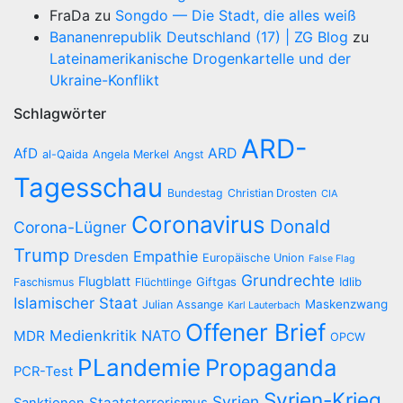
FraDa
zu
Songdo — Die Stadt, die alles weiß
Bananenrepublik Deutschland (17) | ZG Blog
zu
Lateinamerikanische Drogenkartelle und der
Ukraine-Konflikt
Schlagwörter
ARD-
AfD
ARD
al-Qaida
Angela Merkel
Angst
Tagesschau
Bundestag
Christian Drosten
CIA
Coronavirus
Donald
Corona-Lügner
Trump
Empathie
Dresden
Europäische Union
False Flag
Grundrechte
Flugblatt
Giftgas
Idlib
Faschismus
Flüchtlinge
Islamischer Staat
Maskenzwang
Julian Assange
Karl Lauterbach
Offener Brief
Medienkritik
NATO
MDR
OPCW
PLandemie
Propaganda
PCR-Test
Syrien-Krieg
Syrien
Staatsterrorismus