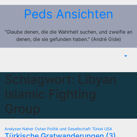
Zum
Peds Ansichten
Inhalt
springen
"Glaube denen, die die Wahrheit suchen, und zweifle an
denen, die sie gefunden haben." (André Gide)
Schlagwort:
Libyan
Islamic Fighting
Group
Analysen
Naher Osten
Politik und Gesellschaft
Türkei
USA
Türkische Gratwanderungen (3)