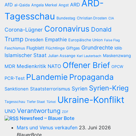
ARD-
AfD
ARD
al-Qaida
Angela Merkel
Angst
Tagesschau
Bundestag
Christian Drosten
CIA
Coronavirus
Donald
Corona-Lügner
Trump
Empathie
Dresden
Europäische Union
False Flag
Grundrechte
Flugblatt
Giftgas
Idlib
Faschismus
Flüchtlinge
Islamischer Staat
Maskenzwang
Julian Assange
Karl Lauterbach
Offener Brief
Medienkritik
NATO
MDR
OPCW
PLandemie
Propaganda
PCR-Test
Syrien-Krieg
Syrien
Staatsterrorismus
Sanktionen
Ukraine-Konflikt
Tagesschau
Tiefer Staat
Türkei
Verantwortung
UNO
ZDF
Newsfeed – Blauer Bote
Mars und Venus verkaufen
23. Juni 2026
BlauerBote