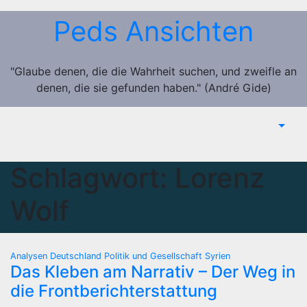
Zum
Peds Ansichten
Inhalt
springen
"Glaube denen, die die Wahrheit suchen, und zweifle an
denen, die sie gefunden haben." (André Gide)
Schlagwort:
Lorenz
Wolf
Analysen
Deutschland
Politik und Gesellschaft
Syrien
Das Kleben am Narrativ – Der Weg in
die Frontberichterstattung