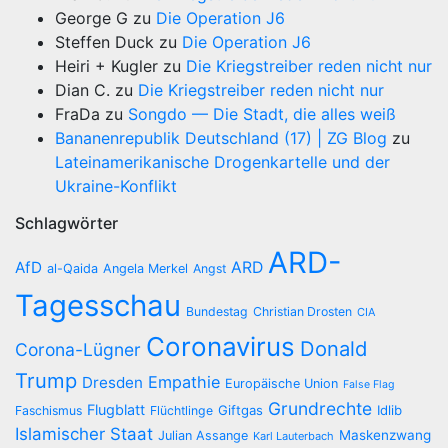
George G
zu
Die Operation J6
Steffen Duck
zu
Die Operation J6
Heiri + Kugler
zu
Die Kriegstreiber reden nicht nur
Dian C.
zu
Die Kriegstreiber reden nicht nur
FraDa
zu
Songdo — Die Stadt, die alles weiß
Bananenrepublik Deutschland (17) | ZG Blog
zu
Lateinamerikanische Drogenkartelle und der
Ukraine-Konflikt
Schlagwörter
ARD-
AfD
ARD
al-Qaida
Angela Merkel
Angst
Tagesschau
Bundestag
Christian Drosten
CIA
Coronavirus
Donald
Corona-Lügner
Trump
Empathie
Dresden
Europäische Union
False Flag
Grundrechte
Flugblatt
Giftgas
Idlib
Faschismus
Flüchtlinge
Islamischer Staat
Maskenzwang
Julian Assange
Karl Lauterbach