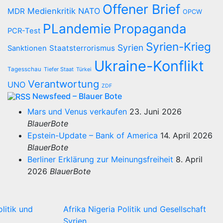
Offener Brief
Medienkritik
NATO
MDR
OPCW
PLandemie
Propaganda
PCR-Test
Syrien-Krieg
Syrien
Staatsterrorismus
Sanktionen
Ukraine-Konflikt
Tagesschau
Tiefer Staat
Türkei
Verantwortung
UNO
ZDF
Newsfeed – Blauer Bote
Mars und Venus verkaufen
23. Juni 2026
BlauerBote
Epstein-Update – Bank of America
14. April 2026
BlauerBote
Berliner Erklärung zur Meinungsfreiheit
8. April
2026
BlauerBote
olitik und
Afrika
Nigeria
Politik und Gesellschaft
Syrien