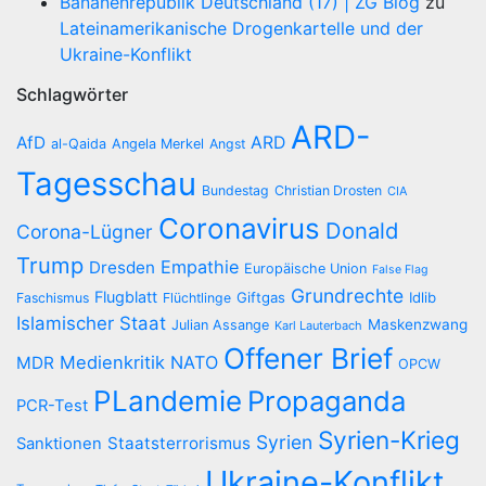
Bananenrepublik Deutschland (17) | ZG Blog
zu
Lateinamerikanische Drogenkartelle und der
Ukraine-Konflikt
Schlagwörter
ARD-
AfD
ARD
al-Qaida
Angela Merkel
Angst
Tagesschau
Bundestag
Christian Drosten
CIA
Coronavirus
Donald
Corona-Lügner
Trump
Empathie
Dresden
Europäische Union
False Flag
Grundrechte
Flugblatt
Giftgas
Idlib
Faschismus
Flüchtlinge
Islamischer Staat
Maskenzwang
Julian Assange
Karl Lauterbach
Offener Brief
Medienkritik
NATO
MDR
OPCW
PLandemie
Propaganda
PCR-Test
Syrien-Krieg
Syrien
Staatsterrorismus
Sanktionen
Ukraine-Konflikt