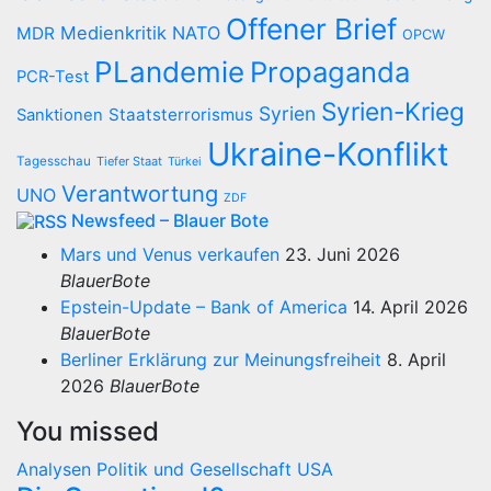
Offener Brief
Medienkritik
NATO
MDR
OPCW
PLandemie
Propaganda
PCR-Test
Syrien-Krieg
Syrien
Staatsterrorismus
Sanktionen
Ukraine-Konflikt
Tagesschau
Tiefer Staat
Türkei
Verantwortung
UNO
ZDF
Newsfeed – Blauer Bote
Mars und Venus verkaufen
23. Juni 2026
BlauerBote
Epstein-Update – Bank of America
14. April 2026
BlauerBote
Berliner Erklärung zur Meinungsfreiheit
8. April
2026
BlauerBote
You missed
Analysen
Politik und Gesellschaft
USA