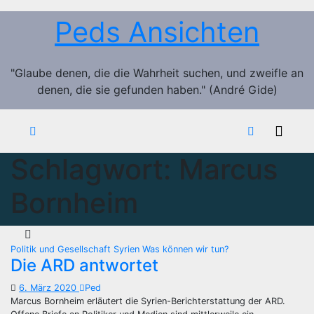
Zum
Peds Ansichten
Inhalt
springen
"Glaube denen, die die Wahrheit suchen, und zweifle an
denen, die sie gefunden haben." (André Gide)
Schlagwort:
Marcus
Bornheim
Politik und Gesellschaft
Syrien
Was können wir tun?
Die ARD antwortet
6. März 2020
Ped
Marcus Bornheim erläutert die Syrien-Berichterstattung der ARD.