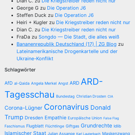
Dian C.
zu
Die Kriegstreiber reden nicht nur
George G
zu
Die Operation J6
Steffen Duck
zu
Die Operation J6
Heiri + Kugler
zu
Die Kriegstreiber reden nicht nur
Dian C.
zu
Die Kriegstreiber reden nicht nur
FraDa
zu
Songdo — Die Stadt, die alles weiß
Bananenrepublik Deutschland (17) | ZG Blog
zu
Lateinamerikanische Drogenkartelle und der
Ukraine-Konflikt
Schlagwörter
ARD-
AfD
ARD
al-Qaida
Angela Merkel
Angst
Tagesschau
Bundestag
Christian Drosten
CIA
Coronavirus
Donald
Corona-Lügner
Trump
Empathie
Dresden
Europäische Union
False Flag
Grundrechte
Flugblatt
Giftgas
Idlib
Faschismus
Flüchtlinge
Islamischer Staat
Maskenzwang
Julian Assange
Karl Lauterbach