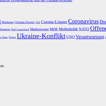
nische Drogenkartelle und der Ukraine-Konflikt
u
Coronavirus
Do
Corona-Lügner
Bundestag
Christian Drosten
CIA
Offene
Medienkritik
MDR
NATO
Maskenzwang
 Assange
Karl Lauterbach
Ukraine-Konflikt
Verantwortung
UNO
er Staat
Türkei
ote