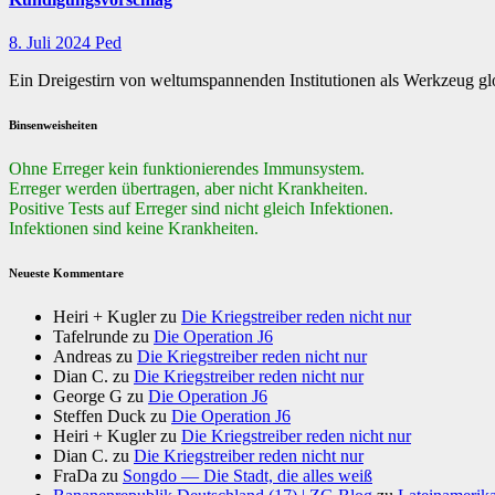
8. Juli 2024
Ped
Ein Dreigestirn von weltumspannenden Institutionen als Werkzeug g
Binsenweisheiten
Ohne Erreger kein funktionierendes Immunsystem.
Erreger werden übertragen, aber nicht Krankheiten.
Positive Tests auf Erreger sind nicht gleich Infektionen.
Infektionen sind keine Krankheiten.
Neueste Kommentare
Heiri + Kugler
zu
Die Kriegstreiber reden nicht nur
Tafelrunde
zu
Die Operation J6
Andreas
zu
Die Kriegstreiber reden nicht nur
Dian C.
zu
Die Kriegstreiber reden nicht nur
George G
zu
Die Operation J6
Steffen Duck
zu
Die Operation J6
Heiri + Kugler
zu
Die Kriegstreiber reden nicht nur
Dian C.
zu
Die Kriegstreiber reden nicht nur
FraDa
zu
Songdo — Die Stadt, die alles weiß