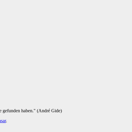
ie gefunden haben." (André Gide)
sar
.