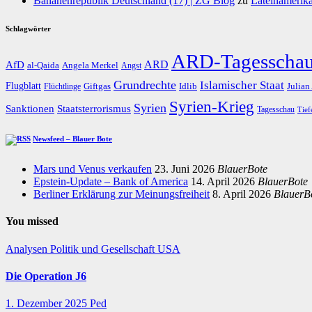
Bananenrepublik Deutschland (17) | ZG Blog
zu
Lateinamerika
Schlagwörter
ARD-Tagesscha
AfD
ARD
al-Qaida
Angela Merkel
Angst
Grundrechte
Islamischer Staat
Flugblatt
Giftgas
Idlib
Flüchtlinge
Julian
Syrien-Krieg
Syrien
Staatsterrorismus
Sanktionen
Tagesschau
Tief
Newsfeed – Blauer Bote
Mars und Venus verkaufen
23. Juni 2026
BlauerBote
Epstein-Update – Bank of America
14. April 2026
BlauerBote
Berliner Erklärung zur Meinungsfreiheit
8. April 2026
BlauerB
You missed
Analysen
Politik und Gesellschaft
USA
Die Operation J6
1. Dezember 2025
Ped