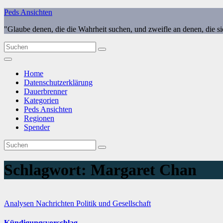
Zum
Peds Ansichten
Inhalt
"Glaube denen, die die Wahrheit suchen, und zweifle an denen, die s
springen
Home
Datenschutzerklärung
Dauerbrenner
Kategorien
Peds Ansichten
Regionen
Spender
Schlagwort:
Margaret Chan
Analysen
Nachrichten
Politik und Gesellschaft
Kündigungsvorschlag