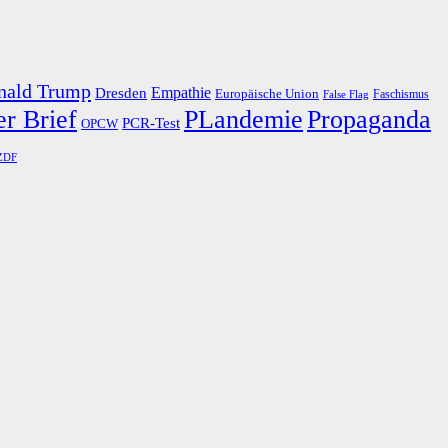
nald Trump
Dresden
Empathie
Europäische Union
Faschismus
False Flag
r Brief
PLandemie
Propaganda
PCR-Test
OPCW
ZDF