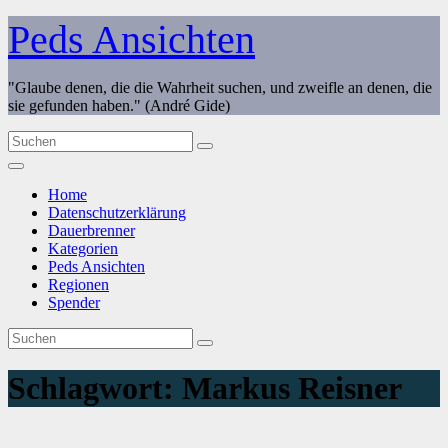
Zum
Peds Ansichten
Inhalt
springen
"Glaube denen, die die Wahrheit suchen, und zweifle an denen, die
sie gefunden haben." (André Gide)
Home
Datenschutzerklärung
Dauerbrenner
Kategorien
Peds Ansichten
Regionen
Spender
Schlagwort:
Markus Reisner