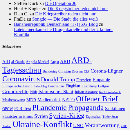
Steffen Duck
zu
Die Operation J6
Heiri + Kugler
zu
Die Kriegstreiber reden nicht nur
Dian C.
zu
Die Kriegstreiber reden nicht nur
FraDa
zu
Songdo — Die Stadt, die alles weiß
Bananenrepublik Deutschland (17) | ZG Blog
zu
Lateinamerikanische Drogenkartelle und der Ukraine-
Konflikt
Schlagwörter
ARD-
AfD
ARD
al-Qaida
Angela Merkel
Angst
Tagesschau
Corona-Lügner
Bundestag
Christian Drosten
CIA
Coronavirus
Donald Trump
Dresden
Empathie
Flugblatt
Giftgas
Europäische Union
Faschismus
Flüchtlinge
False Flag
Grundrechte
Islamischer Staat
Idlib
Julian Assange
Karl Lauterbach
Offener Brief
Medienkritik
MDR
NATO
Maskenzwang
PLandemie
Propaganda
PCR-Test
Sanktionen
OPCW
Syrien-Krieg
Syrien
Staatsterrorismus
Tagesschau
Tiefer Staat
Ukraine-Konflikt
Verantwortung
UNO
Türkei
ZDF