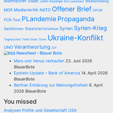
Islamischer Staat
Maskenzwang
Julian Assange
Karl Lauterbach
Offener Brief
Medienkritik
NATO
MDR
OPCW
PLandemie
Propaganda
PCR-Test
Syrien-Krieg
Syrien
Staatsterrorismus
Sanktionen
Ukraine-Konflikt
Tagesschau
Tiefer Staat
Türkei
Verantwortung
UNO
ZDF
Newsfeed – Blauer Bote
Mars und Venus verkaufen
23. Juni 2026
BlauerBote
Epstein-Update – Bank of America
14. April 2026
BlauerBote
Berliner Erklärung zur Meinungsfreiheit
8. April
2026
BlauerBote
You missed
Analysen
Politik und Gesellschaft
USA