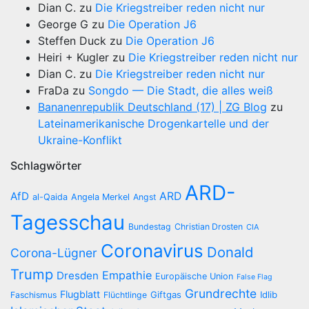
Dian C.
zu
Die Kriegstreiber reden nicht nur
George G
zu
Die Operation J6
Steffen Duck
zu
Die Operation J6
Heiri + Kugler
zu
Die Kriegstreiber reden nicht nur
Dian C.
zu
Die Kriegstreiber reden nicht nur
FraDa
zu
Songdo — Die Stadt, die alles weiß
Bananenrepublik Deutschland (17) | ZG Blog
zu
Lateinamerikanische Drogenkartelle und der
Ukraine-Konflikt
Schlagwörter
ARD-
AfD
ARD
al-Qaida
Angela Merkel
Angst
Tagesschau
Bundestag
Christian Drosten
CIA
Coronavirus
Donald
Corona-Lügner
Trump
Empathie
Dresden
Europäische Union
False Flag
Grundrechte
Flugblatt
Giftgas
Idlib
Faschismus
Flüchtlinge