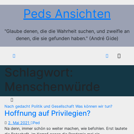
Zum
Peds Ansichten
Inhalt
springen
"Glaube denen, die die Wahrheit suchen, und zweifle an
denen, die sie gefunden haben." (André Gide)
Schlagwort:
Menschenwürde
Nach gedacht
Politik und Gesellschaft
Was können wir tun?
Hoffnung auf Privilegien?
2. Mai 2021
Ped
Na denn, immer schön so weiter machen, wie befohlen. Erst lautete