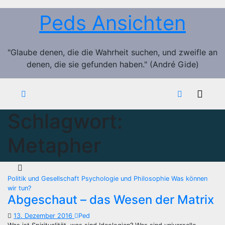
Zum
Peds Ansichten
Inhalt
springen
"Glaube denen, die die Wahrheit suchen, und zweifle an
denen, die sie gefunden haben." (André Gide)
Schlagwort:
Metapher
Politik und Gesellschaft
Psychologie und Philosophie
Was können
wir tun?
Abgeschaut – das Wesen der Matrix
13. Dezember 2016
Ped