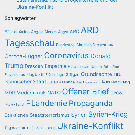
Ukraine-Konflikt
Schlagwörter
ARD-
AfD
ARD
al-Qaida
Angela Merkel
Angst
Tagesschau
Bundestag
Christian Drosten
CIA
Coronavirus
Donald
Corona-Lügner
Trump
Empathie
Dresden
Europäische Union
False Flag
Grundrechte
Flugblatt
Giftgas
Idlib
Faschismus
Flüchtlinge
Islamischer Staat
Maskenzwang
Julian Assange
Karl Lauterbach
Offener Brief
Medienkritik
NATO
MDR
OPCW
PLandemie
Propaganda
PCR-Test
Syrien-Krieg
Syrien
Staatsterrorismus
Sanktionen
Ukraine-Konflikt
Tagesschau
Tiefer Staat
Türkei