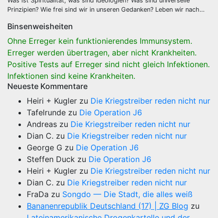
Was ist Spiritualität, was sind Ideologien? Was sind universelle
Prinzipien? Wie frei sind wir in unseren Gedanken? Leben wir nach…
Binsenweisheiten
Ohne Erreger kein funktionierendes Immunsystem.
Erreger werden übertragen, aber nicht Krankheiten.
Positive Tests auf Erreger sind nicht gleich Infektionen.
Infektionen sind keine Krankheiten.
Neueste Kommentare
Heiri + Kugler
zu
Die Kriegstreiber reden nicht nur
Tafelrunde
zu
Die Operation J6
Andreas
zu
Die Kriegstreiber reden nicht nur
Dian C.
zu
Die Kriegstreiber reden nicht nur
George G
zu
Die Operation J6
Steffen Duck
zu
Die Operation J6
Heiri + Kugler
zu
Die Kriegstreiber reden nicht nur
Dian C.
zu
Die Kriegstreiber reden nicht nur
FraDa
zu
Songdo — Die Stadt, die alles weiß
Bananenrepublik Deutschland (17) | ZG Blog
zu
Lateinamerikanische Drogenkartelle und der