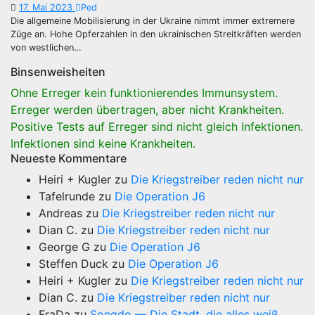
17. Mai 2023
Ped
Die allgemeine Mobilisierung in der Ukraine nimmt immer extremere
Züge an. Hohe Opferzahlen in den ukrainischen Streitkräften werden
von westlichen…
Binsenweisheiten
Ohne Erreger kein funktionierendes Immunsystem.
Erreger werden übertragen, aber nicht Krankheiten.
Positive Tests auf Erreger sind nicht gleich Infektionen.
Infektionen sind keine Krankheiten.
Neueste Kommentare
Heiri + Kugler
zu
Die Kriegstreiber reden nicht nur
Tafelrunde
zu
Die Operation J6
Andreas
zu
Die Kriegstreiber reden nicht nur
Dian C.
zu
Die Kriegstreiber reden nicht nur
George G
zu
Die Operation J6
Steffen Duck
zu
Die Operation J6
Heiri + Kugler
zu
Die Kriegstreiber reden nicht nur
Dian C.
zu
Die Kriegstreiber reden nicht nur
FraDa
zu
Songdo — Die Stadt, die alles weiß