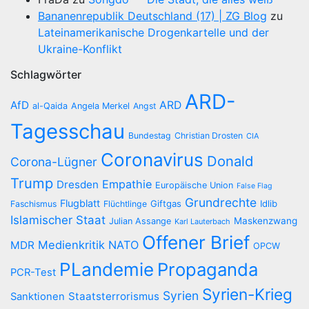
Bananenrepublik Deutschland (17) | ZG Blog
zu
Lateinamerikanische Drogenkartelle und der
Ukraine-Konflikt
Schlagwörter
ARD-
AfD
ARD
al-Qaida
Angela Merkel
Angst
Tagesschau
Bundestag
Christian Drosten
CIA
Coronavirus
Donald
Corona-Lügner
Trump
Empathie
Dresden
Europäische Union
False Flag
Grundrechte
Flugblatt
Giftgas
Idlib
Faschismus
Flüchtlinge
Islamischer Staat
Maskenzwang
Julian Assange
Karl Lauterbach
Offener Brief
Medienkritik
NATO
MDR
OPCW
PLandemie
Propaganda
PCR-Test
Syrien-Krieg
Syrien
Staatsterrorismus
Sanktionen