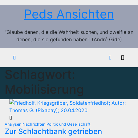
Zum
Peds Ansichten
Inhalt
springen
"Glaube denen, die die Wahrheit suchen, und zweifle an
denen, die sie gefunden haben." (André Gide)
Schlagwort:
Mobilisierung
Analysen
Nachrichten
Politik und Gesellschaft
Zur Schlachtbank getrieben