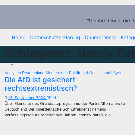
Zum
Inhalt
springen
"Glaube denen, die d
Home
Datenschutzerklärung
Dauerbrenner
Kateg
Schlagwort:
Nancy Fa
Analysen
Deutschland
Medienkritik
Politik und Gesellschaft
Syrien
Die AfD ist gesichert
rechtsextremistisch?
13. September 2024
Ped
Über Elemente des Grundsatzprogramms der Partei Alternative für
Deutschland Der innerdeutsche Schnüffeldienst namens
Verfassungsschutz arbeitet seit Jahren intensiv daran, die…