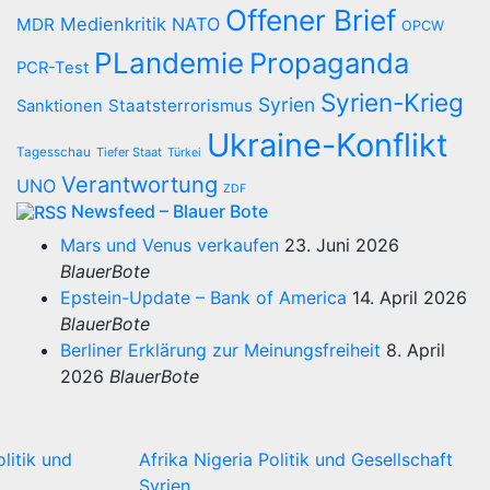
Offener Brief
Medienkritik
NATO
MDR
OPCW
PLandemie
Propaganda
PCR-Test
Syrien-Krieg
Syrien
Staatsterrorismus
Sanktionen
Ukraine-Konflikt
Tagesschau
Tiefer Staat
Türkei
Verantwortung
UNO
ZDF
Newsfeed – Blauer Bote
Mars und Venus verkaufen
23. Juni 2026
BlauerBote
Epstein-Update – Bank of America
14. April 2026
BlauerBote
Berliner Erklärung zur Meinungsfreiheit
8. April
2026
BlauerBote
olitik und
Afrika
Nigeria
Politik und Gesellschaft
Syrien