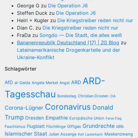
George G
zu
Die Operation J6
Steffen Duck
zu
Die Operation J6
Heiri + Kugler
zu
Die Kriegstreiber reden nicht nur
Dian C.
zu
Die Kriegstreiber reden nicht nur
FraDa
zu
Songdo — Die Stadt, die alles weiß
Bananenrepublik Deutschland (17) | ZG Blog
zu
Lateinamerikanische Drogenkartelle und der
Ukraine-Konflikt
Schlagwörter
ARD-
AfD
ARD
al-Qaida
Angela Merkel
Angst
Tagesschau
Bundestag
Christian Drosten
CIA
Coronavirus
Donald
Corona-Lügner
Trump
Empathie
Dresden
Europäische Union
False Flag
Grundrechte
Flugblatt
Giftgas
Idlib
Faschismus
Flüchtlinge
Islamischer Staat
Maskenzwang
Julian Assange
Karl Lauterbach