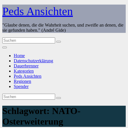
Zum
Peds Ansichten
Inhalt
springen
"Glaube denen, die die Wahrheit suchen, und zweifle an denen, die
sie gefunden haben." (André Gide)
Home
Datenschutzerklärung
Dauerbrenner
Kategorien
Peds Ansichten
Regionen
Spender
Schlagwort:
NATO-
Osterweiterung