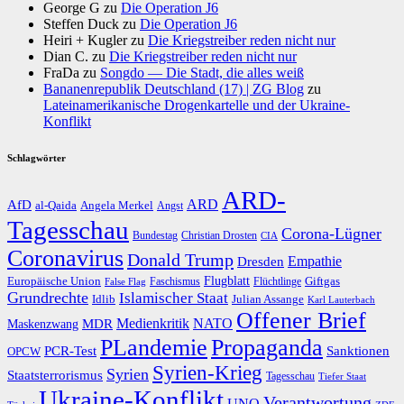
George G
zu
Die Operation J6
Steffen Duck
zu
Die Operation J6
Heiri + Kugler
zu
Die Kriegstreiber reden nicht nur
Dian C.
zu
Die Kriegstreiber reden nicht nur
FraDa
zu
Songdo — Die Stadt, die alles weiß
Bananenrepublik Deutschland (17) | ZG Blog
zu
Lateinamerikanische Drogenkartelle und der Ukraine-
Konflikt
Schlagwörter
ARD-
AfD
ARD
al-Qaida
Angela Merkel
Angst
Tagesschau
Corona-Lügner
Bundestag
Christian Drosten
CIA
Coronavirus
Donald Trump
Dresden
Empathie
Flugblatt
Giftgas
Europäische Union
Faschismus
Flüchtlinge
False Flag
Grundrechte
Islamischer Staat
Idlib
Julian Assange
Karl Lauterbach
Offener Brief
Medienkritik
MDR
NATO
Maskenzwang
PLandemie
Propaganda
PCR-Test
Sanktionen
OPCW
Syrien-Krieg
Syrien
Staatsterrorismus
Tagesschau
Tiefer Staat
Ukraine-Konflikt
Verantwortung