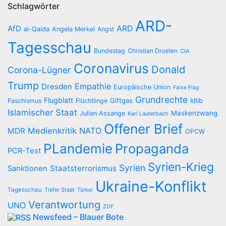
Schlagwörter
ARD-
AfD
ARD
al-Qaida
Angela Merkel
Angst
Tagesschau
Bundestag
Christian Drosten
CIA
Coronavirus
Donald
Corona-Lügner
Trump
Empathie
Dresden
Europäische Union
False Flag
Grundrechte
Flugblatt
Giftgas
Idlib
Faschismus
Flüchtlinge
Islamischer Staat
Maskenzwang
Julian Assange
Karl Lauterbach
Offener Brief
Medienkritik
NATO
MDR
OPCW
PLandemie
Propaganda
PCR-Test
Syrien-Krieg
Syrien
Staatsterrorismus
Sanktionen
Ukraine-Konflikt
Tagesschau
Tiefer Staat
Türkei
Verantwortung
UNO
ZDF
Newsfeed – Blauer Bote