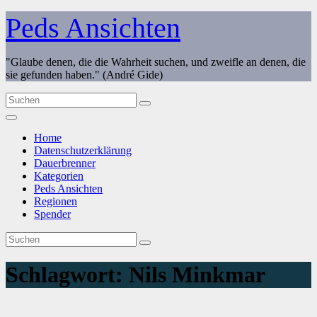
Zum
Peds Ansichten
Inhalt
springen
"Glaube denen, die die Wahrheit suchen, und zweifle an denen, die
sie gefunden haben." (André Gide)
Home
Datenschutzerklärung
Dauerbrenner
Kategorien
Peds Ansichten
Regionen
Spender
Schlagwort:
Nils Minkmar