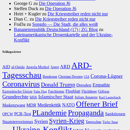
George G
zu
Die Operation J6
Steffen Duck
zu
Die Operation J6
Heiri + Kugler
zu
Die Kriegstreiber reden nicht nur
Dian C.
zu
Die Kriegstreiber reden nicht nur
FraDa
zu
Songdo — Die Stadt, die alles weiß
Bananenrepublik Deutschland (17) | ZG Blog
zu
Lateinamerikanische Drogenkartelle und der Ukraine-
Konflikt
Schlagwörter
ARD-
AfD
ARD
al-Qaida
Angela Merkel
Angst
Tagesschau
Corona-Lügner
Bundestag
Christian Drosten
CIA
Coronavirus
Donald Trump
Dresden
Empathie
Flugblatt
Giftgas
Europäische Union
Faschismus
Flüchtlinge
False Flag
Grundrechte
Islamischer Staat
Idlib
Julian Assange
Karl Lauterbach
Offener Brief
Medienkritik
MDR
NATO
Maskenzwang
PLandemie
Propaganda
PCR-Test
Sanktionen
OPCW
Syrien-Krieg
Syrien
Staatsterrorismus
Tagesschau
Tiefer Staat
Ukraine-Konflikt